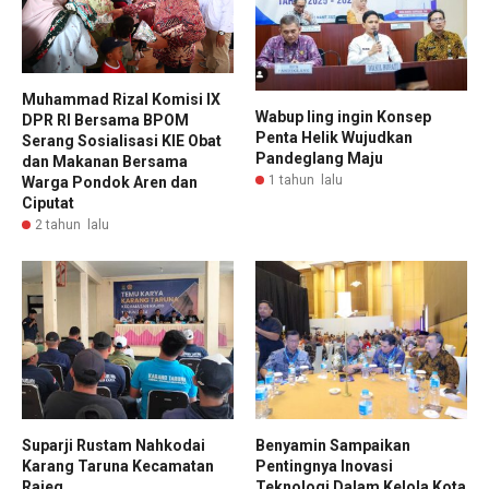
Muhammad Rizal Komisi IX
Wabup Iing ingin Konsep
DPR RI Bersama BPOM
Penta Helik Wujudkan
Serang Sosialisasi KIE Obat
Pandeglang Maju
dan Makanan Bersama
1 tahun lalu
Warga Pondok Aren dan
Ciputat
2 tahun lalu
Suparji Rustam Nahkodai
Benyamin Sampaikan
Karang Taruna Kecamatan
Pentingnya Inovasi
Rajeg
Teknologi Dalam Kelola Kota