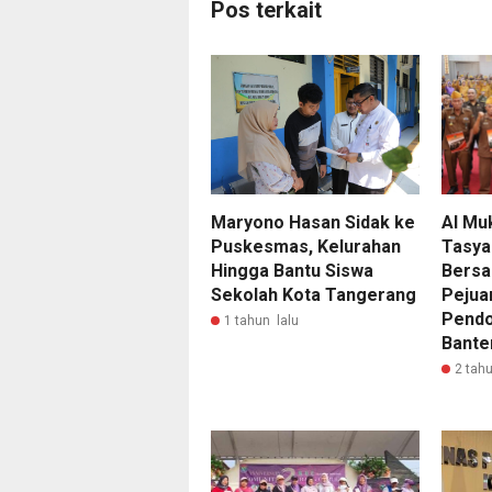
Pos terkait
Maryono Hasan Sidak ke
Al Mu
Puskesmas, Kelurahan
Tasya
Hingga Bantu Siswa
Bersa
Sekolah Kota Tangerang
Pejua
Pendo
1 tahun lalu
Bante
2 tahu