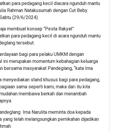
atkan para pedagang kecil diacara ngunduh mantu
 Aulia Rahman Natakusumah dengan Cut Beby
 Sabtu (29/6/2024).
ngaja membuat konsep “Pesta Rakyat”
an para pedagang kecil di acara ngunduh mantu
deglang tersebut.
erdayaan bagi para pelaku UMKM dengan
hal ini merupakan momentum kebahagian keluarga
 bersama masyarakat Pandeglang, “kata Irna.
aja menyediakan stand khusus bagi para pedagang,
agiaan sama seperti kami, maka dari itu kita
– mudahan membawa berkah dan menambah
apnya.
Pandeglang Irna Narulita meminta doa kepada
a yang telah melangsungkan pernikahan dijadikan
ohmah.