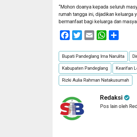
“Mohon doanya kepada seluruh masy
rumah tangga ini, dijadikan keluarg
bermanfaat bagi keluarga dan masyar
Facebook
Twitter
Email
Whats
Sha
Bupati Pandeglang Irna Narulita
Di
Kabupaten Pandeglang
Kearifan L
Rizki Aulia Rahman Natakusumah
Redaksi
Pos lain oleh Re