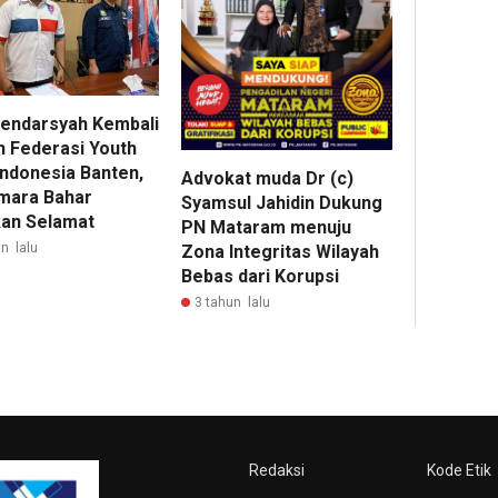
Hendarsyah Kembali
n Federasi Youth
Indonesia Banten,
Advokat muda Dr (c)
mara Bahar
Syamsul Jahidin Dukung
an Selamat
PN Mataram menuju
n lalu
Zona Integritas Wilayah
Bebas dari Korupsi
3 tahun lalu
Redaksi
Kode Etik