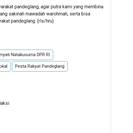
arakat pandeglang, agar putra kami yang membina
a yang sakinah mawadah warohmah, serta bisa
akat pandeglang. (rls/hru)
App
re
myati Natakusuma DPR RI
okal
Pesta Rakyat Pandeglang
daksi