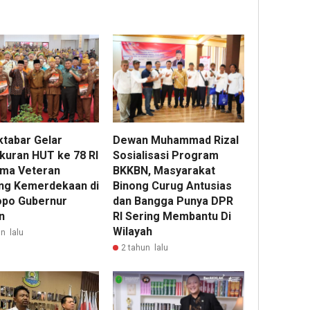
ktabar Gelar
Dewan Muhammad Rizal
kuran HUT ke 78 RI
Sosialisasi Program
ma Veteran
BKKBN, Masyarakat
ng Kemerdekaan di
Binong Curug Antusias
po Gubernur
dan Bangga Punya DPR
n
RI Sering Membantu Di
Wilayah
n lalu
2 tahun lalu