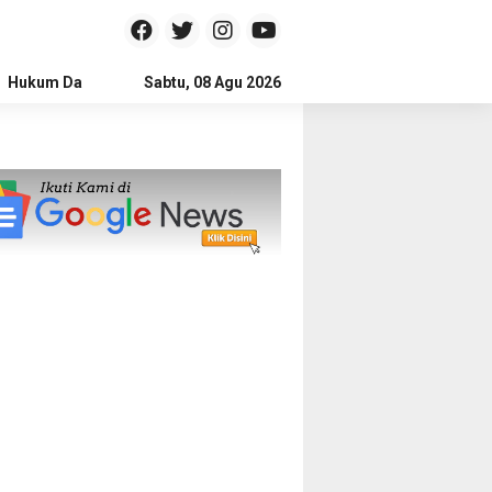
Hukum Dan Kriminal
Sabtu, 08 Agu 2026
Politik
Pendidikan
Gaya hidup
Na