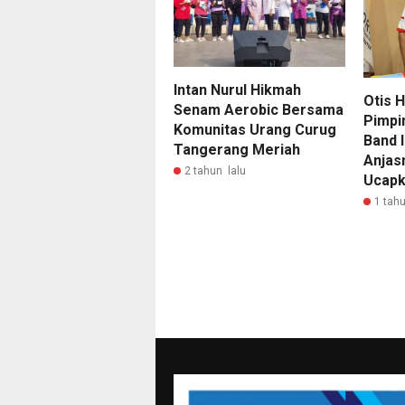
Intan Nurul Hikmah
Otis 
Senam Aerobic Bersama
Pimpi
Komunitas Urang Curug
Band 
Tangerang Meriah
Anjas
2 tahun lalu
Ucapk
1 tahu