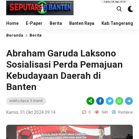
Sabtu, 08 Agu 2026
Home
E-Paper
Berita
Banten Raya
Kab.Tangerang
Beranda
Berita
Abraham Garuda Laksono
Sosialisasi Perda Pemajuan
Kebudayaan Daerah di
Banten
waktu baca 3 menit
Kamis, 31 Okt 2024 09:14
0
943
Redaksi