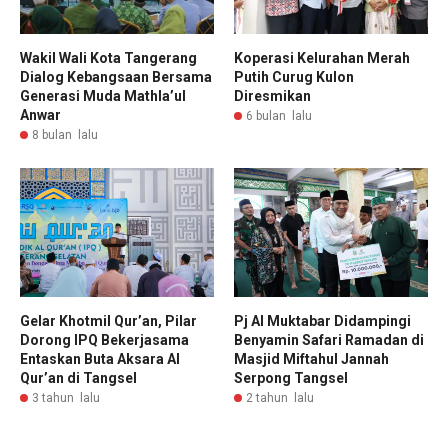
Wakil Wali Kota Tangerang
Koperasi Kelurahan Merah
Dialog Kebangsaan Bersama
Putih Curug Kulon
Generasi Muda Mathla’ul
Diresmikan
Anwar
6 bulan lalu
8 bulan lalu
Gelar Khotmil Qur’an, Pilar
Pj Al Muktabar Didampingi
Dorong IPQ Bekerjasama
Benyamin Safari Ramadan di
Entaskan Buta Aksara Al
Masjid Miftahul Jannah
Qur’an di Tangsel
Serpong Tangsel
3 tahun lalu
2 tahun lalu