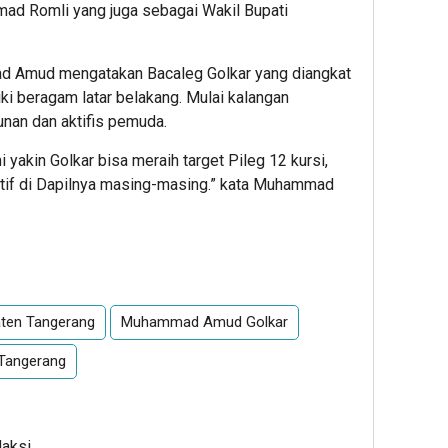
ad Romli yang juga sebagai Wakil Bupati
ad Amud mengatakan Bacaleg Golkar yang diangkat
i beragam latar belakang.
Mulai kalangan
unan dan aktifis pemuda.
 yakin Golkar bisa meraih target Pileg 12 kursi,
if di Dapilnya masing-masing.”
kata Muhammad
App
re
aten Tangerang
Muhammad Amud Golkar
k Tangerang
daksi