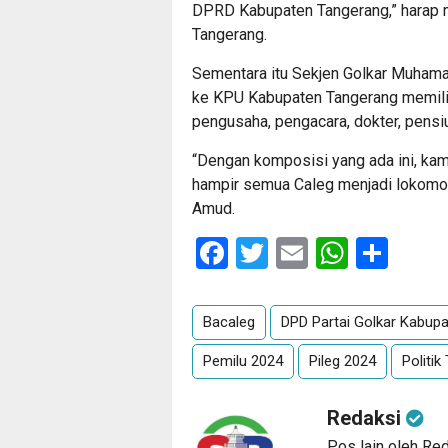
DPRD Kabupaten Tangerang,” harap m
Tangerang.
Sementara itu Sekjen Golkar Muham
ke KPU Kabupaten Tangerang memilik
pengusaha, pengacara, dokter, pensi
“Dengan komposisi yang ada ini, kami
hampir semua Caleg menjadi lokomot
Amud.
Facebook
Twitter
Email
Whats
Sha
Bacaleg
DPD Partai Golkar Kabup
Pemilu 2024
Pileg 2024
Politi
Redaksi
Pos lain oleh Re