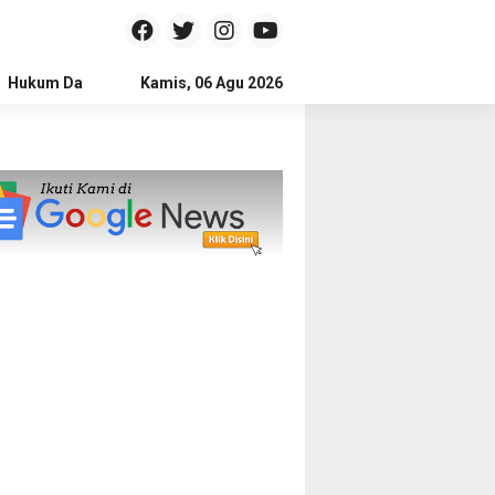
Hukum Dan Kriminal
Kamis, 06 Agu 2026
Politik
Pendidikan
Gaya hidup
Na