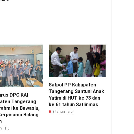
Satpol PP Kabupaten
Tangerang Santuni Anak
rus DPC KAI
Yatim di HUT ke 73 dan
aten Tangerang
ke 61 tahun Satlinmas
urahmi ke Bawaslu,
3 tahun lalu
 Kerjasama Bidang
m
n lalu