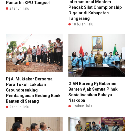
Internasional Moslem
Pantarlih KPU Tangsel
Pencak Silat Championship
2 tahun lalu
Digelar di Kabupaten
Tangerang
10 bulan lalu
Pj Al Muktabar Bersama
GIAN Bareng Pj Gubernur
Para Tokoh Lakukan
Banten Ajak Semua Pihak
Groundbreaking
Sosialisasikan Bahaya
Pembangunan Gedung Bank
Narkoba
Banten di Serang
1 tahun lalu
2 tahun lalu