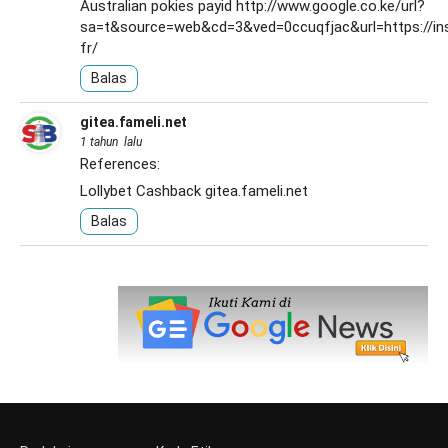
Australian pokies payid
http://www.google.co.ke/url?
sa=t&source=web&cd=3&ved=0ccuqfjac&url=https://ins
fr/
Balas
gitea.fameli.net
1 tahun lalu
References:
Lollybet Cashback
gitea.fameli.net
Balas