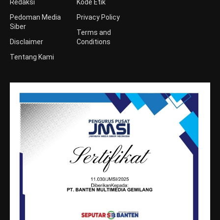
Redaksi
Kode Etik
Pedoman Media
Privacy Policy
Siber
Terms and
Disclaimer
Conditions
Tentang Kami