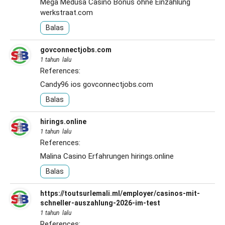
Mega Medusa Casino Bonus ohne Einzahlung
werkstraat.com
Balas
govconnectjobs.com
1 tahun lalu
References:
Candy96 ios
govconnectjobs.com
Balas
hirings.online
1 tahun lalu
References:
Malina Casino Erfahrungen
hirings.online
Balas
https://toutsurlemali.ml/employer/casinos-mit-
schneller-auszahlung-2026-im-test
1 tahun lalu
References: