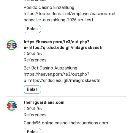
Posido Casino Einzahlung
https://toutsurlemali.ml/employer/casinos-mit-
schneller-auszahlung-2026-im-test
Balas
https://heaven.porn/te3/out.php?
u=https://qr.dsd.edu.gh/milagroskaestn
1 tahun lalu
References:
Bet.Bet Casino Auszahlung
https://heaven.porn/te3/out.php?
u=https://qr.dsd.edu.gh/milagroskaestn
Balas
thehrguardians.com
1 tahun lalu
References:
Candy96 online casino
thehrguardians.com
Balas