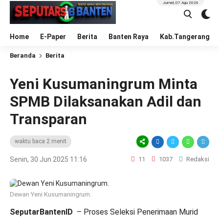
Jumat, 07 Agu 2026
Home
E-Paper
Berita
Banten Raya
Kab.Tangerang
Beranda
Berita
Yeni Kusumaningrum Minta
SPMB Dilaksanakan Adil dan
Transparan
waktu baca 2 menit
Senin, 30 Jun 2025 11:16
11
1037
Redaksi
Dewan Yeni Kusumaningrum.
SeputarBantenID
– Proses Seleksi Penerimaan Murid