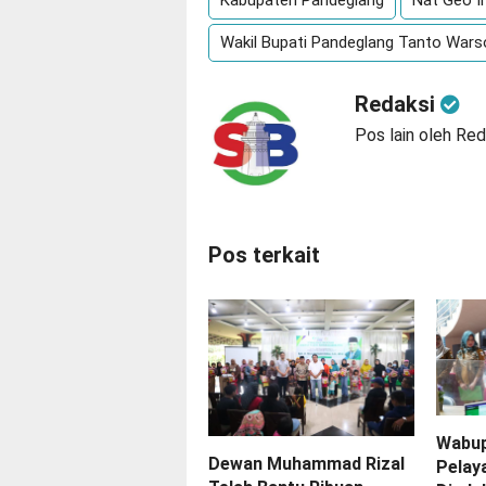
Kabupaten Pandeglang
Nat Geo I
Wakil Bupati Pandeglang Tanto War
Redaksi
Pos lain oleh Red
Pos terkait
Wabup
Dewan Muhammad Rizal
Pelay