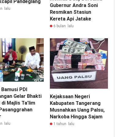
kcapil Pandeglang
Gubernur Andra Soni
n lalu
Resmikan Stasiun
Kereta Api Jatake
6 bulan lalu
 Bamusi PDI
angan Gelar Bhakti
Kejaksaan Negeri
 di Majlis Ta’lim
Kabupaten Tangerang
Pasanggrahan
Musnahkan Uang Palsu,
r
Narkoba Hingga Sajam
n lalu
1 tahun lalu