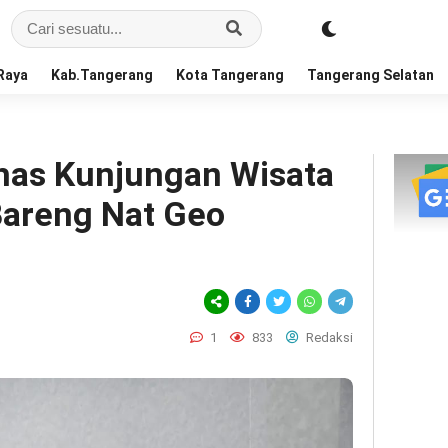
Raya
Kab.Tangerang
Kota Tangerang
Tangerang Selatan
has Kunjungan Wisata
Bareng Nat Geo
1
833
Redaksi