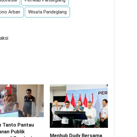
ndonesia
Pemkab Pandeglang
sono Arban
Wisata Pandeglang
aksi
 Tanto Pantau
anan Publik
Menhub Dudy Bersama