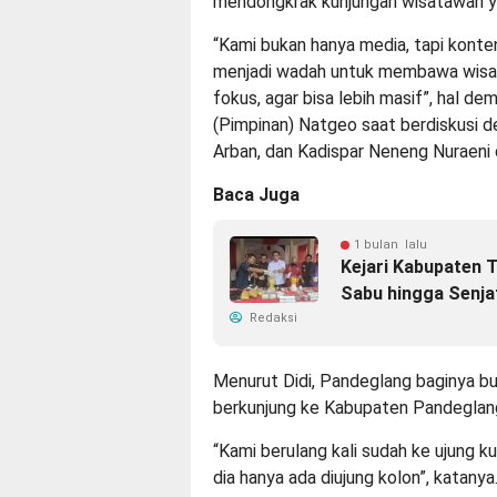
mendongkrak kunjungan wisatawan y
“Kami bukan hanya media, tapi kont
menjadi wadah untuk membawa wisat
fokus, agar bisa lebih masif”, hal de
(Pimpinan) Natgeo saat berdiskusi 
Arban, dan Kadispar Neneng Nuraen
Baca Juga
1 bulan lalu
Kejari Kabupaten 
Sabu hingga Senja
Redaksi
Menurut Didi, Pandeglang baginya buka
berkunjung ke Kabupaten Pandeglan
“Kami berulang kali sudah ke ujung k
dia hanya ada diujung kolon”, katanya