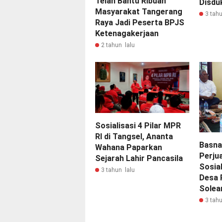
Telah Bantu Ribuan
Disdu
Masyarakat Tangerang
3 tahu
Raya Jadi Peserta BPJS
Ketenagakerjaan
2 tahun lalu
Sosialisasi 4 Pilar MPR
RI di Tangsel, Ananta
Basna
Wahana Paparkan
Perju
Sejarah Lahir Pancasila
Sosial
3 tahun lalu
Desa 
Solea
3 tahu