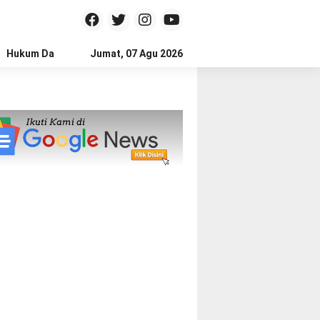
Hukum Dan Kriminal
Jumat, 07 Agu 2026
Politik
Pendidikan
Gaya hidup
Na