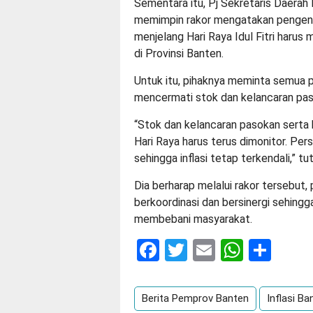
Sementara itu, Pj Sekretaris Daerah
memimpin rakor mengatakan pengenda
menjelang Hari Raya Idul Fitri harus 
di Provinsi Banten.
Untuk itu, pihaknya meminta semua p
mencermati stok dan kelancaran pas
“Stok dan kelancaran pasokan serta
Hari Raya harus terus dimonitor. Per
sehingga inflasi tetap terkendali,” tu
Dia berharap melalui rakor tersebut
berkoordinasi dan bersinergi sehingga
membebani masyarakat.
Facebook
Twitter
Email
Whats
Sha
Berita Pemprov Banten
Inflasi Ba