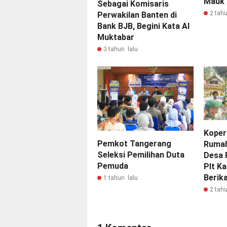
Mauk 
Sebagai Komisaris
2 tahu
Perwakilan Banten di
Bank BJB, Begini Kata Al
Muktabar
3 tahun lalu
Koper
Pemkot Tangerang
Rumah
Seleksi Pemilihan Duta
Desa 
Pemuda
Plt K
Berik
1 tahun lalu
2 tahu