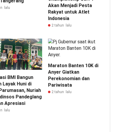
Tangerang
Akan Menjadi Pesta
n lalu
Rakyat untuk Atlet
Indonesia
2 tahun lalu
Maraton Banten 10K di
Anyer Giatkan
asi BMI Bangun
Perekonomian dan
 Layak Huni di
Pariwisata
Parumasan, Nuriah
2 tahun lalu
adinsos Pandeglang
an Apresiasi
n lalu