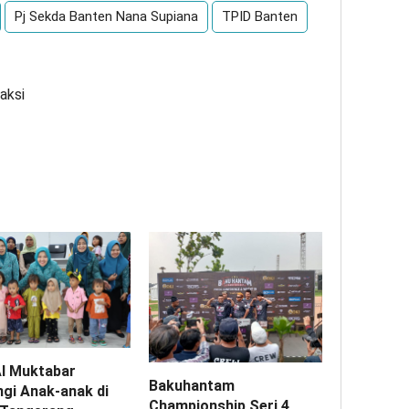
Pj Sekda Banten Nana Supiana
TPID Banten
aksi
Al Muktabar
Bakuhantam
ngi Anak-anak di
Championship Seri 4