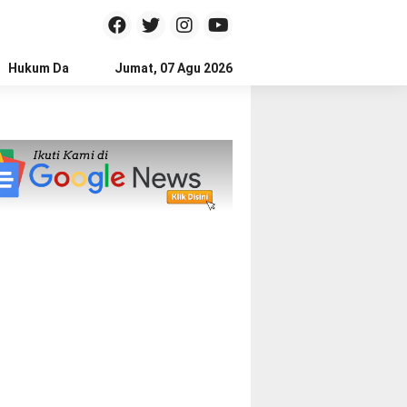
Hukum Dan Kriminal
Jumat, 07 Agu 2026
Politik
Pendidikan
Gaya hidup
Na