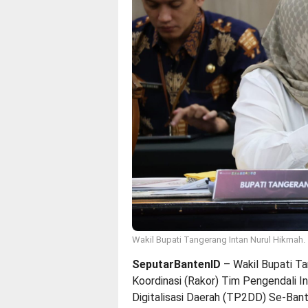
Wakil Bupati Tangerang Intan Nurul Hikmah.
SeputarBantenID
– Wakil Bupati Ta
Koordinasi (Rakor) Tim Pengendali I
Digitalisasi Daerah (TP2DD) Se-Ban