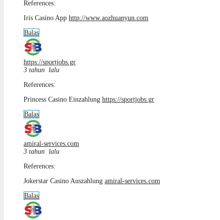
References:
Iris Casino App
http://www.aozhuanyun.com
Balas
https://sportjobs.gr
3 tahun lalu
References:
Princess Casino Einzahlung
https://sportjobs.gr
Balas
amiral-services.com
3 tahun lalu
References:
Jokerstar Casino Auszahlung
amiral-services.com
Balas