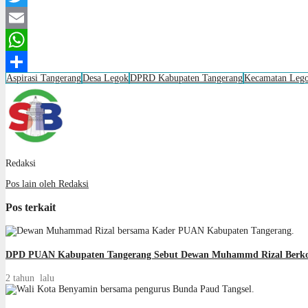
Twitter
Email
WhatsApp
Aspirasi Tangerang
Desa Legok
DPRD Kabupaten Tangerang
Kecamatan Leg
Share
Redaksi
Pos lain oleh Redaksi
Pos terkait
DPD PUAN Kabupaten Tangerang Sebut Dewan Muhammd Rizal Berkont
2 tahun lalu