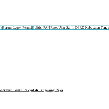
ok
Perum Legok Permai
Politisi PAN
Reses
Ukar Sar'ih DPRD Kabupaten Tange
ribusi Bantu Rakyat di Tangerang Raya