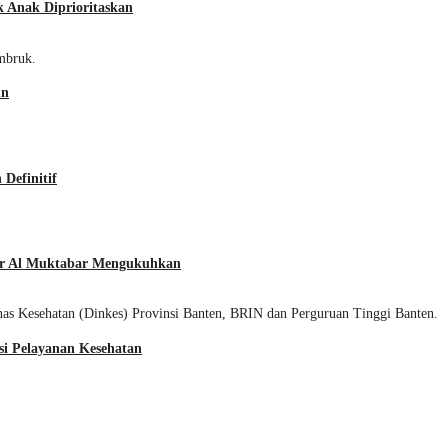
 Anak Diprioritaskan
un
Definitif
ur Al Muktabar Mengukuhkan
si Pelayanan Kesehatan