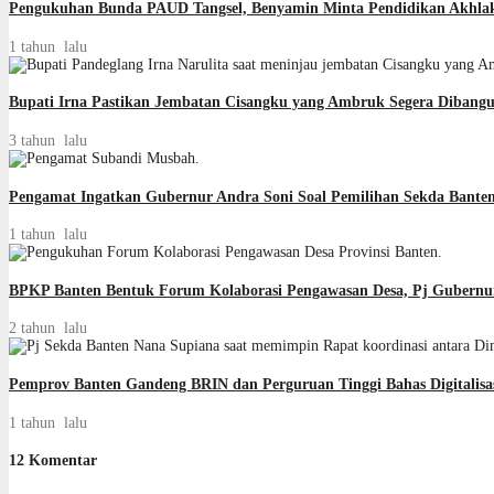
Pengukuhan Bunda PAUD Tangsel, Benyamin Minta Pendidikan Akhlak
1 tahun lalu
Bupati Irna Pastikan Jembatan Cisangku yang Ambruk Segera Dibang
3 tahun lalu
Pengamat Ingatkan Gubernur Andra Soni Soal Pemilihan Sekda Banten 
1 tahun lalu
BPKP Banten Bentuk Forum Kolaborasi Pengawasan Desa, Pj Gubern
2 tahun lalu
Pemprov Banten Gandeng BRIN dan Perguruan Tinggi Bahas Digitalisa
1 tahun lalu
12 Komentar