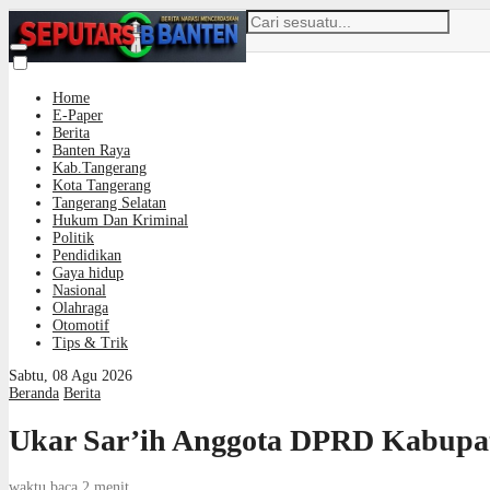
Home
E-Paper
Berita
Banten Raya
Kab.Tangerang
Kota Tangerang
Tangerang Selatan
Hukum Dan Kriminal
Politik
Pendidikan
Gaya hidup
Nasional
Olahraga
Otomotif
Tips & Trik
Sabtu, 08 Agu 2026
Beranda
Berita
Ukar Sar’ih Anggota DPRD Kabupate
waktu baca 2 menit