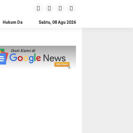
Hukum Dan Kriminal
Sabtu, 08 Agu 2026
Politik
Pendidikan
Gaya hidup
Na