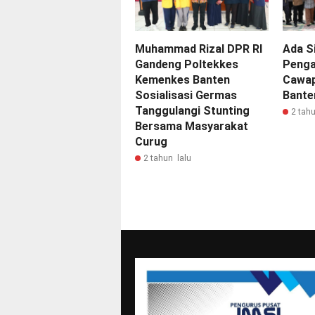
Muhammad Rizal DPR RI
Ada S
Gandeng Poltekkes
Penga
Kemenkes Banten
Cawap
Sosialisasi Germas
Bante
Tanggulangi Stunting
2 tahu
Bersama Masyarakat
Curug
2 tahun lalu