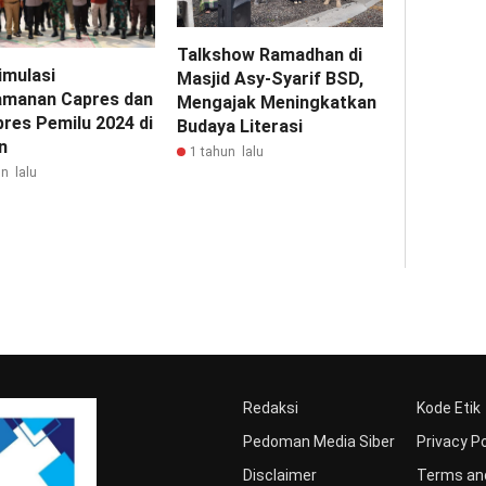
Talkshow Ramadhan di
imulasi
Masjid Asy-Syarif BSD,
manan Capres dan
Mengajak Meningkatkan
res Pemilu 2024 di
Budaya Literasi
n
1 tahun lalu
n lalu
Redaksi
Kode Etik
Pedoman Media Siber
Privacy Po
Disclaimer
Terms and