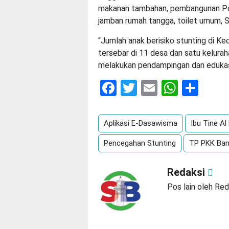
makanan tambahan, pembangunan Pos
jamban rumah tangga, toilet umum, Sa
“Jumlah anak berisiko stunting di K
tersebar di 11 desa dan satu kelurah
melakukan pendampingan dan edukasi
Facebook
Twitter
Email
Whats
Sha
Aplikasi E-Dasawisma
Ibu Tine Al
Pencegahan Stunting
TP PKK Ban
Redaksi
Pos lain oleh Red