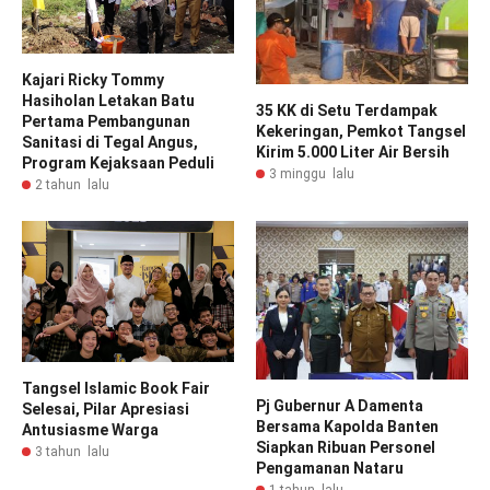
Kajari Ricky Tommy
Hasiholan Letakan Batu
35 KK di Setu Terdampak
Pertama Pembangunan
Kekeringan, Pemkot Tangsel
Sanitasi di Tegal Angus,
Kirim 5.000 Liter Air Bersih
Program Kejaksaan Peduli
3 minggu lalu
2 tahun lalu
Tangsel Islamic Book Fair
Pj Gubernur A Damenta
Selesai, Pilar Apresiasi
Bersama Kapolda Banten
Antusiasme Warga
Siapkan Ribuan Personel
3 tahun lalu
Pengamanan Nataru