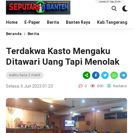
Jumat, 07 Agu 2026
Home
E-Paper
Berita
Banten Raya
Kab.Tangerang
Beranda
Berita
Terdakwa Kasto Mengaku
Ditawari Uang Tapi Menolak
waktu baca 2 menit
Selasa, 6 Jun 2023 01:23
0
690
Redaksi