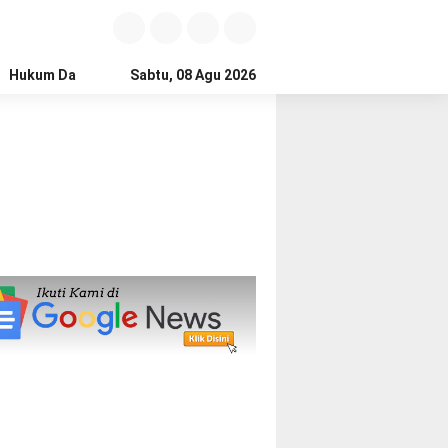
Hukum Dan Kriminal
Sabtu, 08 Agu 2026
Politik
Pendidikan
Gaya hidup
Na