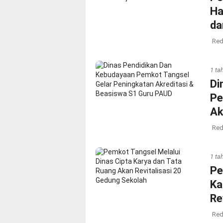
Ha
da
Red
1 ta
Di
Pe
Ak
Red
1 ta
Pe
Ka
Re
Red