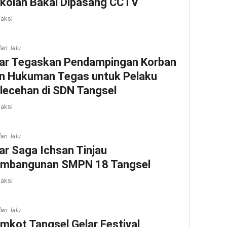
kolah Bakal Dipasang CCTV
aksi
lan lalu
lar Tegaskan Pendampingan Korban
n Hukuman Tegas untuk Pelaku
lecehan di SDN Tangsel
aksi
lan lalu
lar Saga Ichsan Tinjau
mbangunan SMPN 18 Tangsel
aksi
lan lalu
mkot Tangsel Gelar Festival