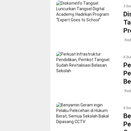
3 bu
Di
Ta
Pr
Red
6 bu
Pe
Pe
Be
Red
6 bu
Be
Pe