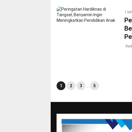
1 ta
Pe
Be
Pe
Red
1
2
3
…
5