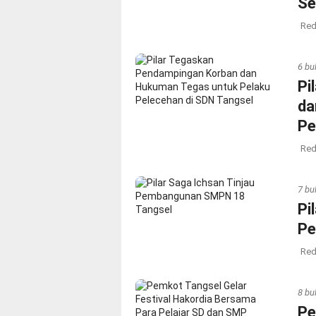
Se
Red
6 bu
Pi
da
Pe
Red
7 bu
Pi
Pe
Red
8 bu
Pe