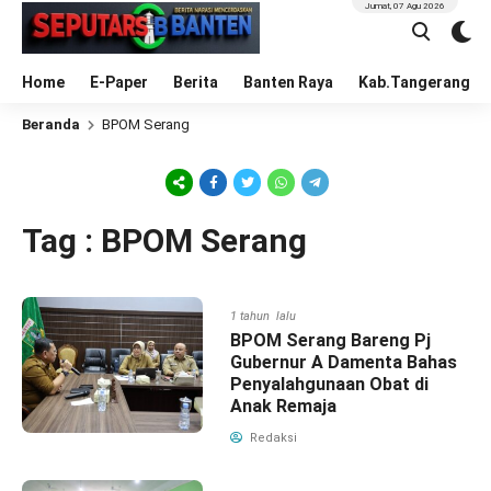
Jumat, 07 Agu 2026
Home
E-Paper
Berita
Banten Raya
Kab.Tangerang
Beranda
BPOM Serang
Tag : BPOM Serang
1 tahun lalu
BPOM Serang Bareng Pj
Gubernur A Damenta Bahas
Penyalahgunaan Obat di
Anak Remaja
Redaksi