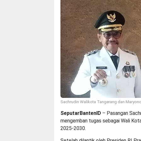
Sachrudin Walikota Tangerang dan Maryono
SeputarBantenID
– Pasangan Sachr
mengemban tugas sebagai Wali Kota
2025-2030.
Setelah dilantik oleh Presiden RI P