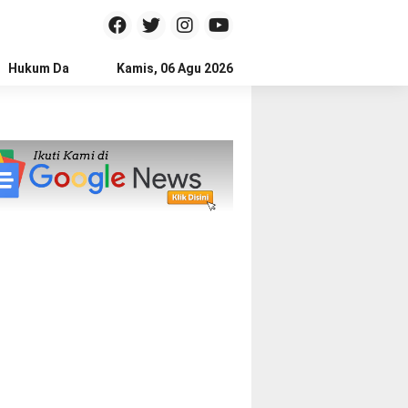
Hukum Dan Kriminal
Kamis, 06 Agu 2026
Politik
Pendidikan
Gaya hidup
Na