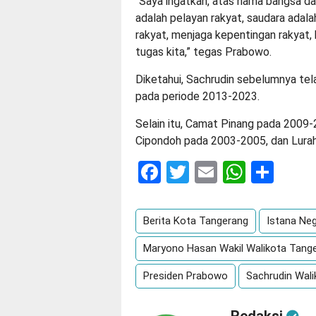
“Saya ingatkan, atas nama bangsa dan
adalah pelayan rakyat, saudara adal
rakyat, menjaga kepentingan rakyat, 
tugas kita,” tegas Prabowo.
Diketahui, Sachrudin sebelumnya tel
pada periode 2013-2023.
Selain itu, Camat Pinang pada 200
Cipondoh pada 2003-2005, dan Lura
Facebook
Twitter
Email
Whats
Sha
Berita Kota Tangerang
Istana Ne
Maryono Hasan Wakil Walikota Tang
Presiden Prabowo
Sachrudin Wal
Redaksi