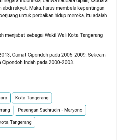
 negara Indonesia, bahwa saudara dipilih, saudara
ah abdi rakyat. Maka, harus membela kepentingan
berjuang untuk perbaikan hidup mereka, itu adalah
ah menjabat sebagai Wakil Wali Kota Tangerang
9-2013, Camat Cipondoh pada 2005-2009, Sekcam
h Cipondoh Indah pada 2000-2003.
App
re
gara
Kota Tangerang
erang
Pasangan Sachrudin - Maryono
ikota Tangerang