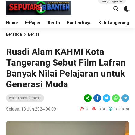
Sabtu, 08 Agu 2026
Home
E-Paper
Berita
Banten Raya
Kab.Tangerang
Beranda
Berita
Rusdi Alam KAHMI Kota
Tangerang Sebut Film Lafran
Banyak Nilai Pelajaran untuk
Generasi Muda
waktu baca 1 menit
Selasa, 18 Jun 2024 00:09
0
874
Redaksi