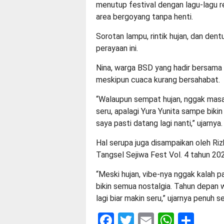
menutup festival dengan lagu-lagu 
area bergoyang tanpa henti.
Sorotan lampu, rintik hujan, dan den
perayaan ini.
Nina, warga BSD yang hadir bersama 
meskipun cuaca kurang bersahabat.
“Walaupun sempat hujan, nggak masa
seru, apalagi Yura Yunita sampe biki
saya pasti datang lagi nanti,” ujarnya.
Hal serupa juga disampaikan oleh Riz
Tangsel Sejiwa Fest Vol. 4 tahun 2
“Meski hujan, vibe-nya nggak kalah p
bikin semua nostalgia. Tahun depan wa
lagi biar makin seru,” ujarnya penuh 
Facebook
Twitter
Email
Whats
Sha