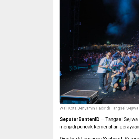
Wali Kota Benyamin Hadir di Tangsel Sejiwa F
SeputarBantenID
– Tangsel Sejiwa 
menjadi puncak kemeriahan perayaa
Digelar di Lapangan Sunburst, Serpon