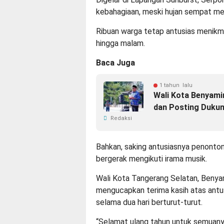
kebahagiaan, meski hujan sempat me
Ribuan warga tetap antusias menikma
hingga malam.
Baca Juga
1 tahun lalu
Wali Kota Benyami
dan Posting Duku
Redaksi
Bahkan, saking antusiasnya penonton
bergerak mengikuti irama musik.
Wali Kota Tangerang Selatan, Benyam
mengucapkan terima kasih atas ant
selama dua hari berturut-turut.
“Selamat ulang tahun untuk semuany