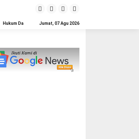
Hukum Dan Kriminal
Jumat, 07 Agu 2026
Politik
Pendidikan
Gaya hidup
Na