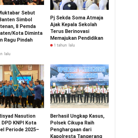
 Muktabar Sebut
Pj Sekda Soma Atmaja
Banten Simbol
Ajak Kepala Sekolah
tenan, 8 Pemda
Terus Berinovasi
aten/Kota Diminta
Memajukan Pendidikan
n Ragu Pindah
1 tahun lalu
n lalu
Risyad Nasution
Berhasil Ungkap Kasus,
k DPD KNPI Kota
Polsek Cikupa Raih
el Periode 2025–
Penghargaan dari
Kapolresta Tangerang