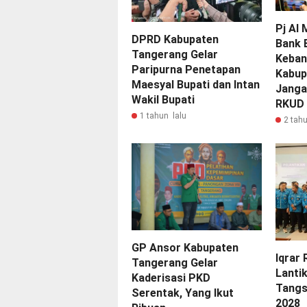
Pj Al
DPRD Kabupaten
Bank 
Tangerang Gelar
Keban
Paripurna Penetapan
Kabup
Maesyal Bupati dan Intan
Janga
Wakil Bupati
RKUD
1 tahun lalu
2 tahu
GP Ansor Kabupaten
Iqrar 
Tangerang Gelar
Lanti
Kaderisasi PKD
Tangs
Serentak, Yang Ikut
2028