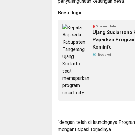
penyalahgunaan keuangan desa.
Baca Juga
2 tahun lalu
Ujang Sudiartono
Paparkan Program
Kominfo
Redaksi
“dengan telah di launcingnya Progra
mengantisipasi terjadinya