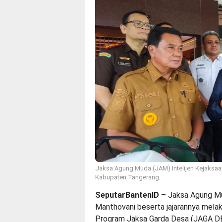
Jaksa Agung Muda (JAM) Intelijen Kejaksaan
Kabupaten Tangerang.
SeputarBantenID
– Jaksa Agung Mud
Manthovani beserta jajarannya mela
Program Jaksa Garda Desa (JAGA DE