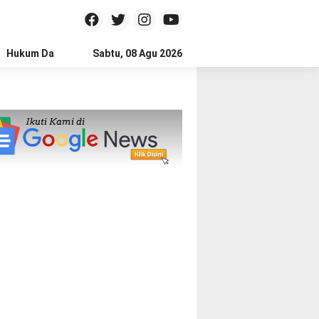
Hukum Dan Kriminal
Sabtu, 08 Agu 2026
Politik
Pendidikan
Gaya hidup
Na