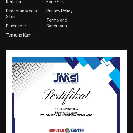
Redaksi
Kode Etik
Pedoman Media
Privacy Policy
Siber
Terms and
Disclaimer
Conditions
Tentang Kami