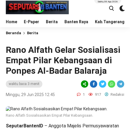
Sabtu, 08 Agu 2026
Home
E-Paper
Berita
Banten Raya
Kab.Tangerang
Beranda
Berita
Rano Alfath Gelar Sosialisasi
Empat Pilar Kebangsaan di
Ponpes Al-Badar Balaraja
waktu baca 3 menit
Minggu, 29 Jun 2025 12:45
1
917
Redaksi
Rano Alfath Sosialisasikan Empat Pilar Kebangsaan.
SeputarBantenID
– Anggota Majelis Permusyawaratan