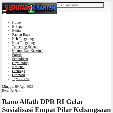
Home
E-Paper
Berita
Banten Raya
Kab.Tangerang
Kota Tangerang
Tangerang Selatan
Hukum Dan Kriminal
Politik
Pendidikan
Gaya hidup
Nasional
Olahraga
Otomotif
Tips & Trik
Minggu, 09 Agu 2026
Beranda
Berita
Rano Alfath DPR RI Gelar
Sosialisasi Empat Pilar Kebangsaan