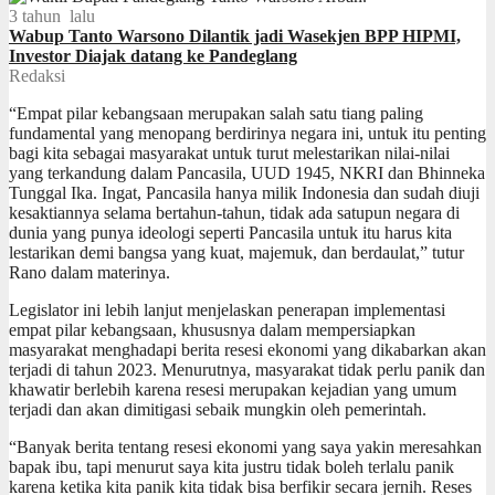
3 tahun lalu
Wabup Tanto Warsono Dilantik jadi Wasekjen BPP HIPMI,
Investor Diajak datang ke Pandeglang
Redaksi
“Empat pilar kebangsaan merupakan salah satu tiang paling
fundamental yang menopang berdirinya negara ini, untuk itu penting
bagi kita sebagai masyarakat untuk turut melestarikan nilai-nilai
yang terkandung dalam Pancasila, UUD 1945, NKRI dan Bhinneka
Tunggal Ika. Ingat, Pancasila hanya milik Indonesia dan sudah diuji
kesaktiannya selama bertahun-tahun, tidak ada satupun negara di
dunia yang punya ideologi seperti Pancasila untuk itu harus kita
lestarikan demi bangsa yang kuat, majemuk, dan berdaulat,” tutur
Rano dalam materinya.
Legislator ini lebih lanjut menjelaskan penerapan implementasi
empat pilar kebangsaan, khususnya dalam mempersiapkan
masyarakat menghadapi berita resesi ekonomi yang dikabarkan akan
terjadi di tahun 2023. Menurutnya, masyarakat tidak perlu panik dan
khawatir berlebih karena resesi merupakan kejadian yang umum
terjadi dan akan dimitigasi sebaik mungkin oleh pemerintah.
“Banyak berita tentang resesi ekonomi yang saya yakin meresahkan
bapak ibu, tapi menurut saya kita justru tidak boleh terlalu panik
karena ketika kita panik kita tidak bisa berfikir secara jernih. Reses