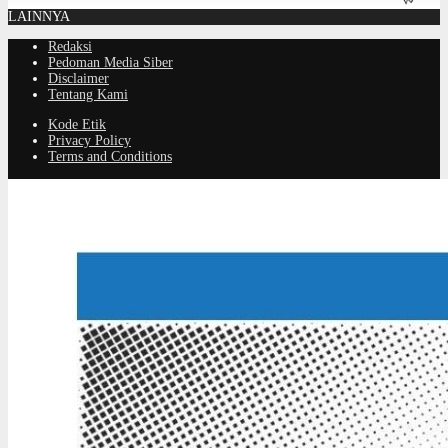
LAINNYA
Redaksi
Pedoman Media Siber
Disclaimer
Tentang Kami
Kode Etik
Privacy Policy
Terms and Conditions