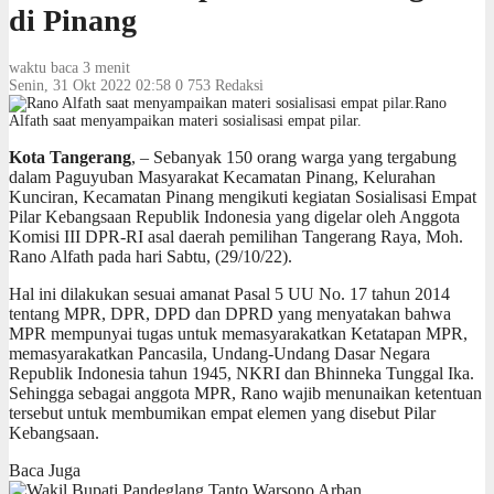
di Pinang
waktu baca 3 menit
Senin, 31 Okt 2022 02:58
0
753
Redaksi
Rano
Alfath saat menyampaikan materi sosialisasi empat pilar.
Kota Tangerang
, – Sebanyak 150 orang warga yang tergabung
dalam Paguyuban Masyarakat Kecamatan Pinang, Kelurahan
Kunciran, Kecamatan Pinang mengikuti kegiatan Sosialisasi Empat
Pilar Kebangsaan Republik Indonesia yang digelar oleh Anggota
Komisi III DPR-RI asal daerah pemilihan Tangerang Raya, Moh.
Rano Alfath pada hari Sabtu, (29/10/22).
Hal ini dilakukan sesuai amanat Pasal 5 UU No. 17 tahun 2014
tentang MPR, DPR, DPD dan DPRD yang menyatakan bahwa
MPR mempunyai tugas untuk memasyarakatkan Ketatapan MPR,
memasyarakatkan Pancasila, Undang-Undang Dasar Negara
Republik Indonesia tahun 1945, NKRI dan Bhinneka Tunggal Ika.
Sehingga sebagai anggota MPR, Rano wajib menunaikan ketentuan
tersebut untuk membumikan empat elemen yang disebut Pilar
Kebangsaan.
Baca Juga