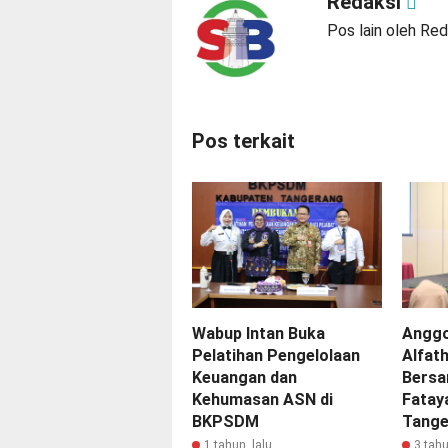
Redaksi
Pos lain oleh Red
Pos terkait
Wabup Intan Buka
Anggo
Pelatihan Pengelolaan
Alfath
Keuangan dan
Bersa
Kehumasan ASN di
Fatay
BKPSDM
Tange
1 tahun lalu
3 tahu