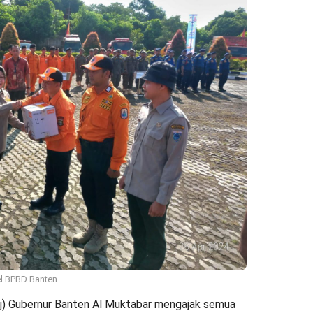
l BPBD Banten.
j) Gubernur Banten Al Muktabar mengajak semua