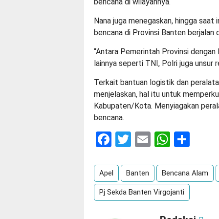
bencana di wilayahnya.
Nana juga menegaskan, hingga saat i
bencana di Provinsi Banten berjalan 
“Antara Pemerintah Provinsi dengan 
lainnya seperti TNI, Polri juga unsu
Terkait bantuan logistik dan peral
menjelaskan, hal itu untuk memperku
Kabupaten/Kota. Menyiagakan peralat
bencana.
Facebook
Twitter
Email
Whats
Sha
Apel
Banten
Bencana Alam
Pj Sekda Banten Virgojanti