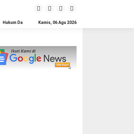
Hukum Dan Kriminal
Kamis, 06 Agu 2026
Politik
Pendidikan
Gaya hidup
Na