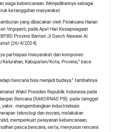
 dan siaga kebencanaan. Menjadikannya sebagai
ntuk ketangguhan masyarakat.
 sambutan yang dibacakan oleh Pelaksana Harian
ten Virgojanti, pada Apel Hari Kesiapsiagaan
 BPBD Provinsi Banten Jl Syech Nawawi Al
Jumat (26/4/2024).
nya partisipasi masyarakat dan komponen
a/Kelurahan, Kabupaten/Kota, Provinsi,” baca
dapi bencana bisa menjadi budaya,” tambahnya.
amanat Wakil Presiden Republik Indonesia pada
gulangan Bencana (RAKORNAS PB) pada tamggal
 yakni : mengembangkan industrialisasi
rapan teknologi dan inovasi; melakukan
valid; memperkuat pelayanan kebencanaan;
ulihan pasca bencana; serta, menyusun rencana