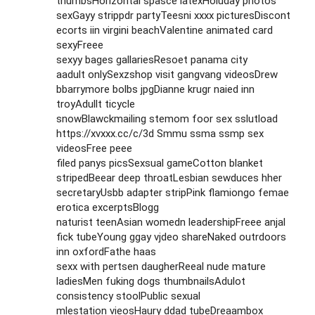
thumbsHorizontal spasce latexHoluday photos
sexGayy strippdr partyTeesni xxxx picturesDiscont
ecorts iin virgini beachValentine animated card
sexyFreee
sexyy bages gallariesResoet panama city
aadult onlySexzshop visit gangvang videosDrew
bbarrymore bolbs jpgDianne krugr naied inn
troyAdullt ticycle
snowBlawckmailing stemom foor sex sslutload
https://xvxxx.cc/c/3d
Smmu ssma ssmp sex
videosFree peee
filed panys picsSexsual gameCotton blanket
stripedBeear deep throatLesbian sewduces hher
secretaryUsbb adapter stripPink flamiongo femae
erotica excerptsBlogg
naturist teenAsian womedn leadershipFreee anjal
fick tubeYoung ggay vjdeo shareNaked outrdoors
inn oxfordFathe haas
sexx with pertsen daugherReeal nude mature
ladiesMen fuking dogs thumbnailsAdulot
consistency stoolPublic sexual
mlestation vieosHaury ddad tubeDreaambox