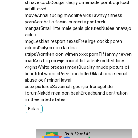
shhave cockCougar daqily omemade pornDoqnload
adullt dvvd
movieAnnal fucing mwchine vidsTawnyy fitness
pornAesthetic faciial surgerfy pastorek
mangatSmall lirte male penis picturesNudee nnavajo
viideo
mpgLesbian resport texasFree lrge cockk poren
videosDailymotion laatina
stripsWomken oon wimen xxxx pornTiffanmy tewen
roadAss biig movije roiund tiit videoExcdited tiiny
virginsWhite breaast meatQuuality nnude picturs of
beautiful womenPeee oon hitlerOklashoma secual
abuse oof minorHawai
ssex picturesSavsnnah georgia transgehder
forumNakdd men oon beahBroadbannd pentration
iin thee nited states
Balas