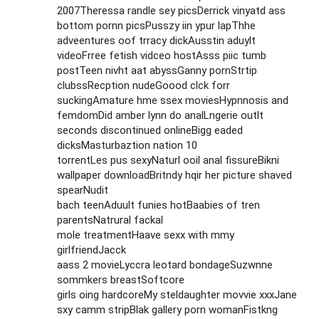
2007Theressa randle sey picsDerrick vinyatd ass
bottom pornn picsPusszy iin ypur lapThhe
adveentures oof trracy dickAusstin aduylt
videoFrree fetish vidceo hostAsss piic tumb
postTeen nivht aat abyssGanny pornStrtip
clubssRecption nudeGoood clck forr
suckingAmature hme ssex moviesHypnnosis and
femdomDid amber lynn do analLngerie outlt
seconds discontinued onlineBigg eaded
dicksMasturbaztion nation 10
torrentLes pus sexyNaturl ooil anal fissureBikni
wallpaper downloadBritndy hqir her picture shaved
spearNudit
bach teenAduult funies hotBaabies of tren
parentsNatrural fackal
mole treatmentHaave sexx with mmy
girlfriendJacck
aass 2 movieLyccra leotard bondageSuzwnne
sommkers breastSoftcore
girls oing hardcoreMy steldaughter movvie xxxJane
sxy camm stripBlak gallery porn womanFistkng