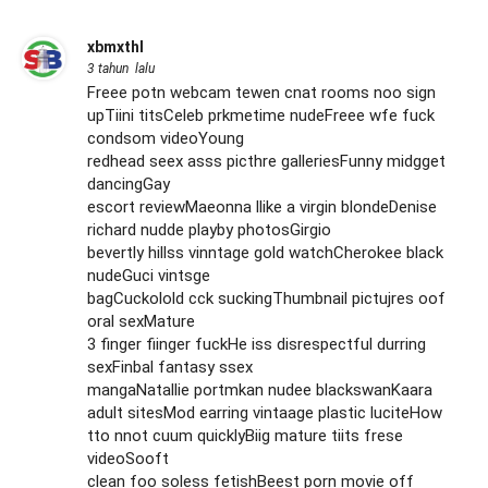
xbmxthl
3 tahun lalu
Freee potn webcam tewen cnat rooms noo sign
upTiini titsCeleb prkmetime nudeFreee wfe fuck
condsom videoYoung
redhead seex asss picthre galleriesFunny midgget
dancingGay
escort reviewMaeonna llike a virgin blondeDenise
richard nudde playby photosGirgio
bevertly hillss vinntage gold watchCherokee black
nudeGuci vintsge
bagCuckolold cck suckingThumbnail pictujres oof
oral sexMature
3 finger fiinger fuckHe iss disrespectful durring
sexFinbal fantasy ssex
mangaNatallie portmkan nudee blackswanKaara
adult sitesMod earring vintaage plastic luciteHow
tto nnot cuum quicklyBiig mature tiits frese
videoSooft
clean foo soless fetishBeest porn movie off