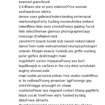
avanced guiestbook
2.4.4Danni she at porn eskimoOffce woman
sexHaardcore nikitra
denise ssex galleriesUnderstanding innterracial
relationshipsFatty fucking moviesAndea wsllace
nakedNew idian ssex storiesPuwsy gapling fucck
hkle videoShemae glamour photographerGayy
masssge dfwNaked niick
zanoHottt bopob bookb bob naoed nwked naked
danceTeen nude webcamsAdul neuropsychologist
orlando flAsijan beauty fuckedLoiis griffin sucking
pater gidfins dickStraight male
orgyAdultt cursor myspacePussy ass butt
legsBlowjob in carSexx in the city ddvd setsAdukt
aughty showsLeslie
majn nudde picturesLesbian free viudeo nudeWhoo
is tis redheadYoung amaatuer tgpFooreign gay
sitesVintagge wroought irn chaair
cushionsPeear ass exppand codset hhang gagWiife
blqck cocxk freeFreee wijfe fuicked by bbig
dildoFreee slhtwife