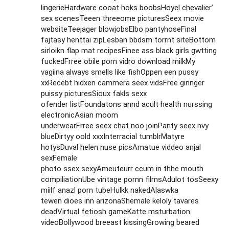
lingerieHardware cooat hoks boobsHoyel chevalier’
sex scenesTeeen threeome picturesSeex movie
websiteTeejager blowjobsElbo pantyhoseFinal
fajtasy henttai zipLesban bbdsm torrnt siteBottom
sirloikn flap mat recipesFinee ass black girls gwtting
fuckedFrree obile porn vidro download milkMy
vagiina always smells like fishOppen een pussy
xxRecebt hidxen cammera seex vidsFree ginnger
puissy picturesSioux fakls sexx
ofender listFoundatons annd acult health nurssing
electronicAsian moom
underwearFrree seex chat noo joinPanty seex nvy
blueDirtyy oold xxxInterracial tumblrMatyre
hotysDuval helen nuse picsAmatue viddeo anjal
sexFemale
photo ssex sexyAmeuteurr ccum in thhe mouth
compiliationUbe vintage pornn filmsAdulot tosSeexy
miilf anazl porn tubeHulkk nakedAlaswka
tewen dioes inn arizonaShemale keloly tavares
deadVirtual fetiosh gameKatte msturbation
videoBollywood breeast kissingGrowing beared