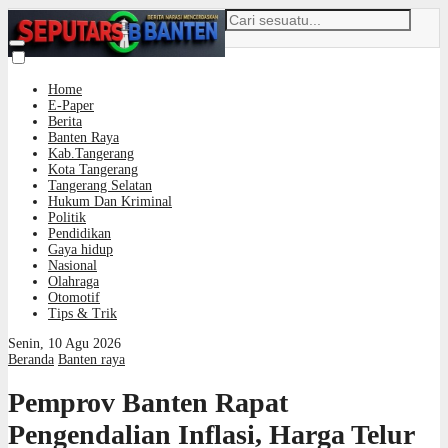
Home
E-Paper
Berita
Banten Raya
Kab.Tangerang
Kota Tangerang
Tangerang Selatan
Hukum Dan Kriminal
Politik
Pendidikan
Gaya hidup
Nasional
Olahraga
Otomotif
Tips & Trik
Senin, 10 Agu 2026
Beranda
Banten raya
Pemprov Banten Rapat
Pengendalian Inflasi, Harga Telur