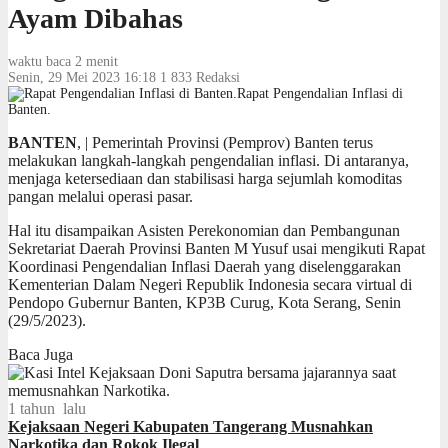
Ayam Dibahas
waktu baca 2 menit
Senin, 29 Mei 2023 16:18
1
833
Redaksi
Rapat Pengendalian Inflasi di
Banten.
BANTEN
, | Pemerintah Provinsi (Pemprov) Banten terus
melakukan langkah-langkah pengendalian inflasi. Di antaranya,
menjaga ketersediaan dan stabilisasi harga sejumlah komoditas
pangan melalui operasi pasar.
Hal itu disampaikan Asisten Perekonomian dan Pembangunan
Sekretariat Daerah Provinsi Banten M Yusuf usai mengikuti Rapat
Koordinasi Pengendalian Inflasi Daerah yang diselenggarakan
Kementerian Dalam Negeri Republik Indonesia secara virtual di
Pendopo Gubernur Banten, KP3B Curug, Kota Serang, Senin
(29/5/2023).
Baca Juga
1 tahun lalu
Kejaksaan Negeri Kabupaten Tangerang Musnahkan
Narkotika dan Rokok Ilegal