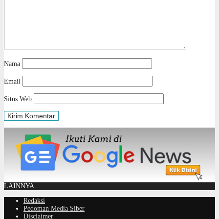
Nama
Email
Situs Web
LAINNYA
Redaksi
Pedoman Media Siber
Disclaimer