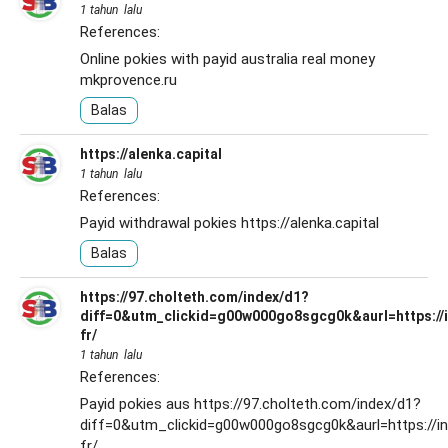
1 tahun lalu
References:
Online pokies with payid australia real money
mkprovence.ru
Balas
https://alenka.capital
1 tahun lalu
References:
Payid withdrawal pokies
https://alenka.capital
Balas
https://97.cholteth.com/index/d1?
diff=0&utm_clickid=g00w000go8sgcg0k&aurl=https://i
fr/
1 tahun lalu
References:
Payid pokies aus
https://97.cholteth.com/index/d1?
diff=0&utm_clickid=g00w000go8sgcg0k&aurl=https://in
fr/