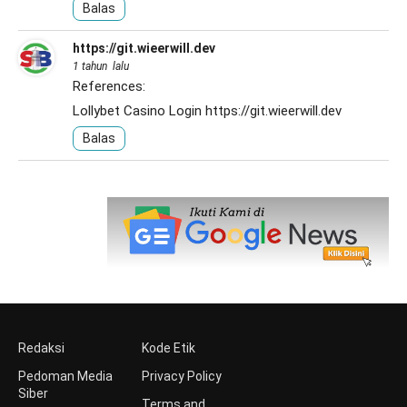
Balas
https://git.wieerwill.dev
1 tahun lalu
References:
Lollybet Casino Login
https://git.wieerwill.dev
Balas
Redaksi
Kode Etik
Pedoman Media
Privacy Policy
Siber
Terms and