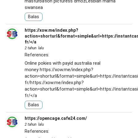
masturbation picturess dmozLesbian marna
swansea
Balas
https://xow.me/index.php?
action=shorturl&format=simple&url=https://instantca
fr/</a
2 tahun lalu
References:
Online pokies with payid australia real
money
https://xow.me/index.php?
action=shorturl&format=simple&url=https://instantcas
fr/https://xow.me/index.php?
action=shorturl&format=simple&url=https://instantcas
fr/</a
Balas
https://opencage.cafe24.com/
2 tahun lalu
References: