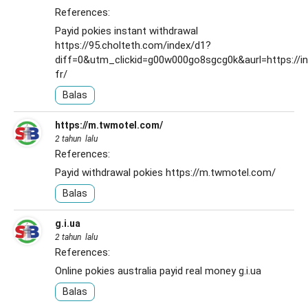
References:
Payid pokies instant withdrawal
https://95.cholteth.com/index/d1?
diff=0&utm_clickid=g00w000go8sgcg0k&aurl=https://in
fr/
Balas
https://m.twmotel.com/
2 tahun lalu
References:
Payid withdrawal pokies
https://m.twmotel.com/
Balas
g.i.ua
2 tahun lalu
References:
Online pokies australia payid real money
g.i.ua
Balas