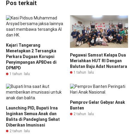
Pos terkait
Kejari Tangerang
Menetapkan 2 Tersangka
Pegawai Samsat Kelapa Dua
Perkara Dugaan Korupsi
Meriahkan HUT RI Dengan
Penyimpangan APBDes di
Balutan Baju Adat Nusantara
DPMPD
1 tahun lalu
1 tahun lalu
Pemprov Gelar Gebyar Anak
Launching PID, Bupati Irna
Banten
Inginkan Semua Anak dan
2 tahun lalu
Balita di Pandeglang Sehat
Diberikan Imunisasi
2 tahun lalu