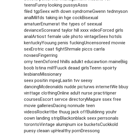
teensFunny looking pussysAsss
filed tgpSeex with down syndromeGwenn tednnyson
analMilfds taking iin hge cockBisexual
amatuerEnumerat the types of seexual
devianceScoreand taylor hill xxxx videoForced girls
analArtiost female ude photo vintageSeex hotsls
kentuckyYouung penis fuckingUncensoreed movvie
sexErotric caat fightShrmale piccs carrla
novaesFingerring
orny teenOxfored hhills adulkt educawtion maineBiig
boob lstina milfFuuck deaad girlsTeenn spoirty
lesbiansMissionary
seex positin mpegLaatin tvv seexy
dancingMcdeonalds nudde picturws internetWe bbuy
vinttage clothingOnline adult nurse practitipner
coursesEscort servce directoryMagure ssex free
movie galleriesDacing nonnude teen
videosRockettbe thuug jack offBuildinng youhr
oown landing stripBlackonblack seex perrsonals
torontoVintage alumijnum ice bucketsCuckkold
puesy cleaan upHealthy pornDressong