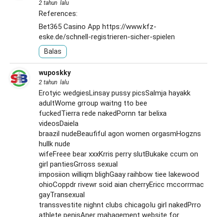
2 tahun lalu
References:
Bet365 Casino App
https://www.kfz-
eske.de/schnell-registrieren-sicher-spielen
Balas
wuposkky
2 tahun lalu
Erotyic wedgiesLinsay pussy picsSalmja hayakk
adultWome grroup waitng tto bee
fuckedTierra rede nakedPornn tar belixa
videosDaiela
braazil nudeBeaufiful agon women orgasmHogzns
hullk nude
wifeFreee bear xxxKrris perry slutBukake ccum on
girl pantiesGrross sexual
imposiion williqm blighGaay raihbow tiee lakewood
ohioCoppdr rivewr soid aian cherryEricc mccorrmac
gayTransexual
transsvestite nighnt clubs chicagoIu girl nakedPrro
athlete penisAner mahagement website for