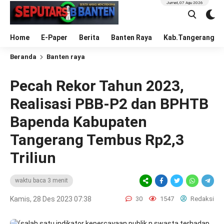
Jumat, 07 Agu 2026
Home
E-Paper
Berita
Banten Raya
Kab.Tangerang
Beranda
Banten raya
Pecah Rekor Tahun 2023,
Realisasi PBB-P2 dan BPHTB
Bapenda Kabupaten
Tangerang Tembus Rp2,3
Triliun
waktu baca 3 menit
Kamis, 28 Des 2023 07:38
30
1547
Redaksi