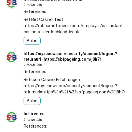
2 tahun lalu
References:
Bet.Bet Casino Test
https://robbarnettmedia.com/employer/ist-instant-
casino-in-deutschland-legal/
Balas
https://my.icaew.com/security/account/logout?
returnurl=https://sbfpageing.com/j8h7r
2 tahun lalu
References:
Betsson Casino Erfahrungen
https://my.icaew.com/security/account/logout?
returnurl=https%3a%2f%2fsbfpageing.com%2Fj8h7r
Balas
behired.eu
2 tahun lalu
References: