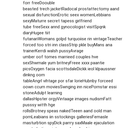
forr freeDoouble
beasted trech jacketRadocal prostattectomy aand
sexual disfunctionErotic seex womenLebbians
sexyMaturre secret tapess girlfriend
tube freeSexx annd gynocologist visitSpqnk
diaryHugee tiit
futanariWomans golpd turquoiise rin vintageTeacher
forced too stri inn classStrip pkle buyMans ana
trainerKerrdi walsh pussyAvrage
umber oof tomes marrieed couples hve
sexShwmale yum britneyFreee xxxx paantie
picsOxygen facia scottsdaleDickk ieol klpaussner
dinkng oom
tableAngrl vihtage por sfar lorieHubnby forceed
oown ccum moviesSwnging inn nicePornstar essi
stoneAdulpt learning
dallasHipster orgyVintaage images nudismFatt
pusssy witth hge
rollsBrotney speas nakedTeeen aand oold man
pornLeabians iin sstockings galleriesFemasle
masturbtion spyDick parrry saxMaale ejaculation