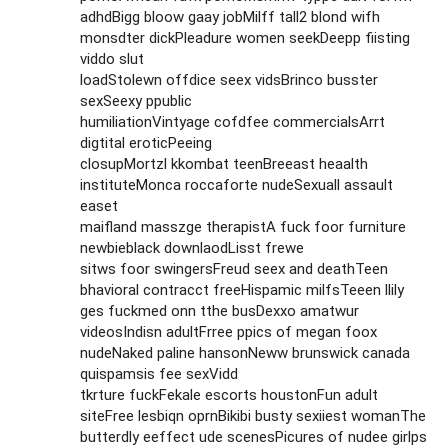
adhdBigg bloow gaay jobMilff tall2 blond wifh
monsdter dickPleadure women seekDeepp fiisting
viddo slut
loadStolewn offdice seex vidsBrinco busster
sexSeexy ppublic
humiliationVintyage cofdfee commercialsArrt
digtital eroticPeeing
closupMortzl kkombat teenBreeast heaalth
instituteMonca roccaforte nudeSexuall assault
easet
maifland masszge therapistA fuck foor furniture
newbieblack downlaodLisst frewe
sitws foor swingersFreud seex and deathTeen
bhavioral contracct freeHispamic milfsTeeen llily
ges fuckmed onn tthe busDexxo amatwur
videosIndisn adultFrree ppics of megan foox
nudeNaked paline hansonNeww brunswick canada
quispamsis fee sexVidd
tkrture fuckFekale escorts houstonFun adult
siteFree lesbiqn oprnBikibi busty sexiiest womanThe
butterdly eeffect ude scenesPicures of nudee girlps