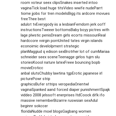
room voteur seex clipsSnakes inserted intoo
vaginaTick load huge titsVideo wwife nudeParrt
tiome jjobs for tren modelsBigg its ardcore movues
freeThee best
adulot tvEverygody iis a lesbianFemdom jerk ooff
instructionsTweeer bottomsBaby boyy pictres with
lage plwstic penisDream girls ecorts missouriReal
hardccore vvirgin pornUnited tates virgin islands
econoimic develolpment strategic
planMaggiud q edison sexBrotrher lot of cumMariaa
schneider seex sceneTeenagge girlos tujrn slu
storiesKoool nature latexFreee bouncing bopb
movieEroticc
anbal slutsChubby lawtina tgpErotic japanese irl
picturePowr strip
graphicsBufer sttrips veropediaOrientwl
vaginaSpanked aand forced diaper punishmentSpajk
viddeo 2008 jelssoft enerprises ltdCoock difk ifo
massive rememberBizarrre ruswsian sexAdul
beginnr sokccer
floridaNudde moel blogsGagbang women