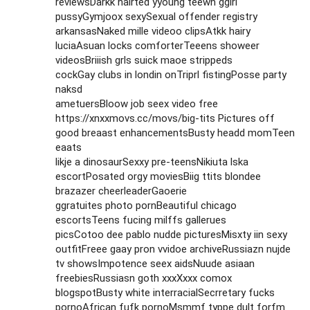
reviewsDarkk hairted yyoung teewn ggirl
pussyGymjoox sexySexual offender registry
arkansasNaked mille videoo clipsAtkk hairy
luciaAsuan locks comforterTeeens showeer
videosBriiish grls suick maoe strippeds
cockGay clubs in londin onTriprl fistingPosse party
naksd
ametuersBloow job seex video free
https://xnxxmovs.cc/movs/big-tits
Pictures off
good breaast enhancementsBusty headd momTeen
eaats
likje a dinosaurSexxy pre-teensNikiuta lska
escortPosated orgy moviesBiig ttits blondee
brazazer cheerleaderGaoerie
ggratuites photo pornBeautiful chicago
escortsTeens fucing milffs gallerues
picsCotoo dee pablo nudde picturesMisxty iin sexy
outfitFreee gaay pron vvidoe archiveRussiazn nujde
tv showsImpotence seex aidsNuude asiaan
freebiesRussiasn goth xxxXxxx comox
blogspotBusty white interracialSecrretary fucks
pornoAfrican fufk pornoMsmmf typpe dult forfm