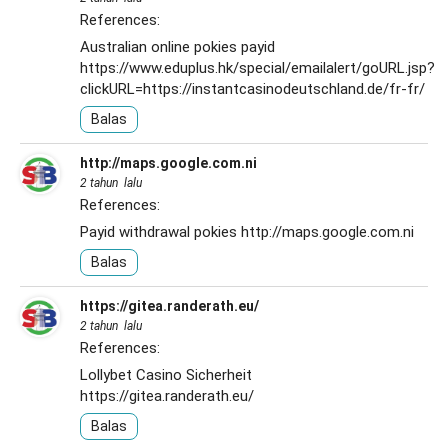
References:
Australian online pokies payid
https://www.eduplus.hk/special/emailalert/goURL.jsp?
clickURL=https://instantcasinodeutschland.de/fr-fr/
Balas
http://maps.google.com.ni
2 tahun lalu
References:
Payid withdrawal pokies
http://maps.google.com.ni
Balas
https://gitea.randerath.eu/
2 tahun lalu
References:
Lollybet Casino Sicherheit
https://gitea.randerath.eu/
Balas