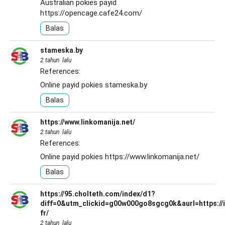
Australian pokies payid
https://opencage.cafe24.com/
Balas
stameska.by
2 tahun lalu
References:
Online payid pokies
stameska.by
Balas
https://www.linkomanija.net/
2 tahun lalu
References:
Online payid pokies
https://www.linkomanija.net/
Balas
https://95.cholteth.com/index/d1?
diff=0&utm_clickid=g00w000go8sgcg0k&aurl=https://i
fr/
2 tahun lalu