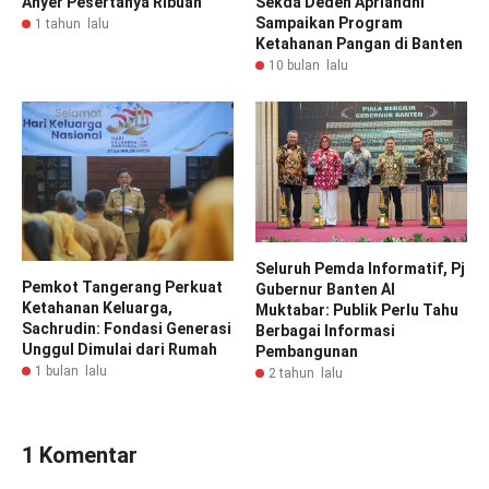
Anyer Pesertanya Ribuan
Sekda Deden Apriandhi
Sampaikan Program
1 tahun lalu
Ketahanan Pangan di Banten
10 bulan lalu
Seluruh Pemda Informatif, Pj
Pemkot Tangerang Perkuat
Gubernur Banten Al
Ketahanan Keluarga,
Muktabar: Publik Perlu Tahu
Sachrudin: Fondasi Generasi
Berbagai Informasi
Unggul Dimulai dari Rumah
Pembangunan
1 bulan lalu
2 tahun lalu
1 Komentar