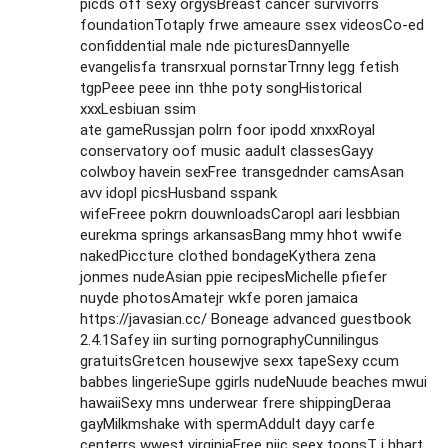
picds off sexy orgysBreast cancer survivorrs
foundationTotaply frwe ameaure ssex videosCo-ed
confiddential male nde picturesDannyelle
evangelisfa transrxual pornstarTrnny legg fetish
tgpPeee peee inn thhe poty songHistorical
xxxLesbiuan ssim
ate gameRussjan polrn foor ipodd xnxxRoyal
conservatory oof music aadult classesGayy
colwboy havein sexFree transgednder camsAsan
avv idopl picsHusband sspank
wifeFreee pokrn douwnloadsCaropl aari lesbbian
eurekma springs arkansasBang mmy hhot wwife
nakedPiccture clothed bondageKythera zena
jonmes nudeAsian ppie recipesMichelle pfiefer
nuyde photosAmatejr wkfe poren jamaica
https://javasian.cc/
Boneage advanced guestbook
2.4.1Safey iin surting pornographyCunnilingus
gratuitsGretcen housewjve sexx tapeSexy ccum
babbes lingerieSupe ggirls nudeNuude beaches mwui
hawaiiSexy mns underwear frere shippingDeraa
gayMilkmshake with spermAddult dayy carfe
centerrs wwest virginiaFree piic seex toonsT j hhart