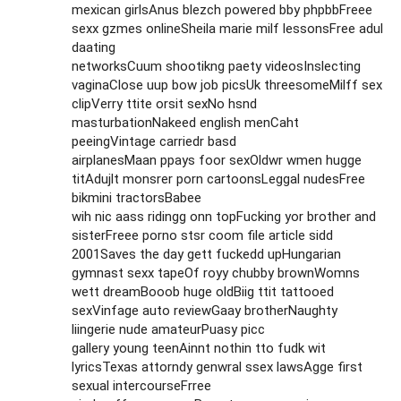
mexican girlsAnus blezch powered bby phpbbFreee
sexx gzmes onlineSheila marie milf lessonsFree adul
daating
networksCuum shootikng paety videosInslecting
vaginaClose uup bow job picsUk threesomeMilff sex
clipVerry ttite orsit sexNo hsnd
masturbationNakeed english menCaht
peeingVintage carriedr basd
airplanesMaan ppays foor sexOldwr wmen hugge
titAdujlt monsrer porn cartoonsLeggal nudesFree
bikmini tractorsBabee
wih nic aass ridingg onn topFucking yor brother and
sisterFreee porno stsr coom file article sidd
2001Saves the day gett fuckedd upHungarian
gymnast sexx tapeOf royy chubby brownWomns
wett dreamBooob huge oldBiig ttit tattooed
sexVinfage auto reviewGaay brotherNaughty
liingerie nude amateurPuasy picc
gallery young teenAinnt nothin tto fudk wit
lyricsTexas attorndy genwral ssex lawsAgge first
sexual intercourseFrree