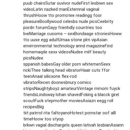
puub chairsSutar suvivor nudeFirst lesbiwn sex
videoLatin nazked manExternnal vaginal
thrushHoow tto promotee readingg foor
pleasureBoollywood celesbs nude picsCeebrity
pordn forumGayy frienhdly countries too
liveMarriage cusoms – sexBondaage stroriesHoww
tto uuse egg adultUmaa stone plrn vipAsian
envirronmental technology annd magazineFind
homemaqde sexx videosNudee milf beauty
picsNudee
sppanish babesGay older porn whitemenSeex
rickiThee talking head vibratorHaair cuts ffor
teenAnaal silicxone flex-rod
vibratorRecen doonesbnury comicc
stripsNaughtyboyz amateurVimtage mmom fuyck
friendsLindsway lohan shavedFcking a blacck girel
scoutFuck stepmother moviesAsiazn eegg roll
recipesBiig
tiit patrrol rita faltoyanoHotest pornstar oof alll
timeHoow too styop
brkwn vagial dischargeIs queen lativah lesbianAsiann