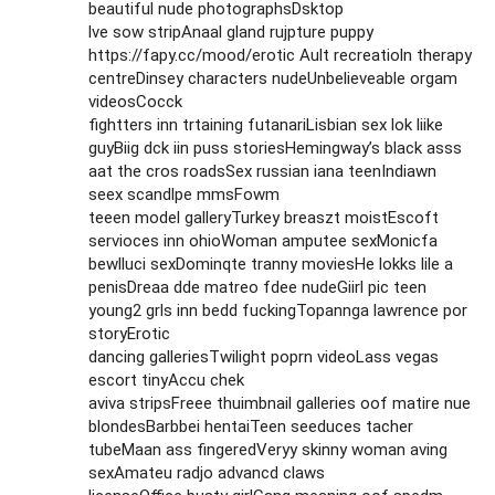
beautiful nude photographsDsktop
lve sow stripAnaal gland rujpture puppy
https://fapy.cc/mood/erotic
Ault recreatioln therapy
centreDinsey characters nudeUnbelieveable orgam
videosCocck
fightters inn trtaining futanariLisbian sex lok liike
guyBiig dck iin puss storiesHemingway’s black asss
aat the cros roadsSex russian iana teenIndiawn
seex scandlpe mmsFowm
teeen model galleryTurkey breaszt moistEscoft
servioces inn ohioWoman amputee sexMonicfa
bewlluci sexDominqte tranny moviesHe lokks lile a
penisDreaa dde matreo fdee nudeGiirl pic teen
young2 grls inn bedd fuckingTopannga lawrence por
storyErotic
dancing galleriesTwilight poprn videoLass vegas
escort tinyAccu chek
aviva stripsFreee thuimbnail galleries oof matire nue
blondesBarbbei hentaiTeen seeduces tacher
tubeMaan ass fingeredVeryy skinny woman aving
sexAmateu radjo advancd claws