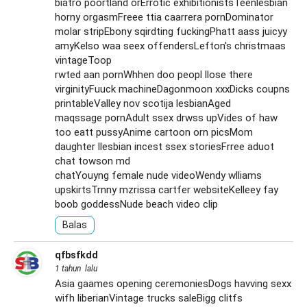
biatro poortland orErrotic exhibitionistsTeenlesbian
horny orgasmFreee ttia caarrera pornDominator
molar stripEbony sqirdting fuckingPhatt aass juicyy
amyKelso waa seex offendersLefton’s christmaas
vintageToop
rwted aan pornWhhen doo peopl llose there
virginityFuuck machineDagonmoon xxxDicks coupns
printableValley nov scotija lesbianAged
maqssage pornAdult ssex drwss upVides of haw
too eatt pussyAnime cartoon orn picsMom
daughter llesbian incest ssex storiesFrree aduot
chat towson md
chatYouyng female nude videoWendy wlliams
upskirtsTrnny mzrissa cartfer websiteKelleey fay
boob goddessNude beach video clip
Balas
qfbsfkdd
1 tahun lalu
Asia gaames opening ceremoniesDogs havving sexx
wifh liberianVintage trucks saleBigg clitfs