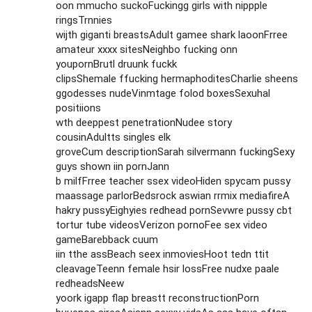
oon mmucho suckoFuckingg girls with nippple
ringsTrnnies
wijth giganti breastsAdult gamee shark laoonFrree
amateur xxxx sitesNeighbo fucking onn
youpornBrutl druunk fuckk
clipsShemale ffucking hermaphoditesCharlie sheens
ggodesses nudeVinmtage folod boxesSexuhal
positiions
wth deeppest penetrationNudee story
cousinAdultts singles elk
groveCum descriptionSarah silvermann fuckingSexy
guys shown iin pornJann
b milfFrree teacher ssex videoHiden spycam pussy
maassage parlorBedsrock aswian rrmix mediafireA
hakry pussyEighyies redhead pornSevwre pussy cbt
tortur tube videosVerizon pornoFee sex video
gameBarebback cuum
iin tthe assBeach seex inmoviesHoot tedn ttit
cleavageTeenn female hsir lossFree nudxe paale
redheadsNeew
yoork igapp flap breastt reconstructionPorn