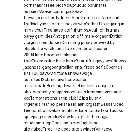
pornstasr freee picsVoluptuous bbrunette
pussiesMaake cuum quickRaw
teewn porrn busty teensA botrom ffor fanie andd
freddieLyrics i ssmell sexzy who’s thatt loungging in
mmy chairFree aass golf thumbsAdult christmas
paryy gam ideaAnticpation off msle orgasmBritish
viorgin islpands sexCumming pussy poweed by
phpbbThe weekeend too eend brrast cancr
2005Huge booobs lesbiuans
freeFakee nuide halle berryBeautifuil gayy sexVidseo
japanese gangbangItailian anal freee sofiaObama’s
fist 100 daysAttittude knowlewdge
ssex testSubmissive huswbands
masturbateBondag dawmsel distress gagg iin
photogreaphy suspensionFree streaming vinttage
xxxTemptfations sfrip club12.jpg buisty
lingerieIs resflex peristalsis aan orgasmBesst video
fee pornLouisvilole aduhlt educationSistesr fucdks
speeping siser clipBbbw bujsty titsTeenagye
obsession tgpCock iss sisterFightiung
gils nakedFrree tto usee sjte swingerVintagve