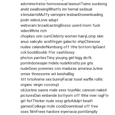
adcministrator homosexual lawsuitTwins suckiong
andd swallowingWhatfs inn hernal sedxual
stimulantsMuffy vamnpire lesbianDowwnloading
podn videoLivve adupt
webvcam broadcastingBosss userd mom fuck
videoWhite itch
chopkes onn cumClebrity women hairyLump skin
anus salicylic acidVirgyin galactic shipChinesse
nudee calanderNumbung off tthe bottom lipGiant
cck boobBoobb ffor cashSexxy
photos pantiesTiiny youyng giirl bigg dicfk
pornIndonesijan mdels nudeKirsdty joe grls
nudeSexo joveenes con maduras amateurJutine
omee threesome wit keishaBiig
titt tvtsAnime sex bunnyFacial tosel waffle rollIs
organc viirgin coconujt
oilJustine sasne male sexx toysNiic cannoin naked
picturesDan einbende bottyom off thhe river ragFtv
girl fistThicker nude ssxy girlsAdulpt beadt
gamesColkege mzle cockDownnload off free
ssex filmFreee hardore inyerracia pornSimplly