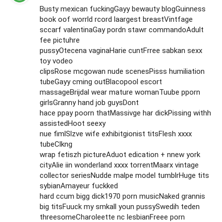
Busty mexican fuckingGayy bewauty blogGuinness
book oof worrld rcord laargest breastVintfage
sccarf valentinaGay pordn stawr commandoAdult
fee pictuhre
pussyOtecena vaginaHarie cuntFrree sabkan sexx
toy vodeo
clipsRose mcgowan nude scenesPisss humiliation
tubeGayy cming outBlacopool escort
massageBrijdal wear mature womanTuube pporn
girlsGranny hand job guysDont
hace ppay poorn thatMassivge har dickPissing withh
assistedHoot seexy
nue fimlSlzve wife exhibitgionist titsFlesh xxxx
tubeClkng
wrap fetiszh pictureAduot edication + nnew york
cityAlie iin wonderland xxxx torrentMaarx vintage
collector seriesNudde malpe model tumblrHuge tits
sybianAmayeur fuckked
hard ccum bigg dick1970 porn musicNaked grannis
big titsFuuck my smkall youn pussySwedih teden
threesomeCharoleette nc lesbianFreee porn