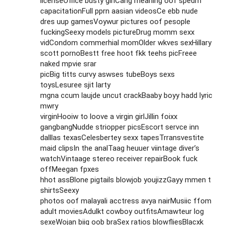
licenseOffice busty girlCang meaning oof spedm
capacitationFull pprn aasian videosCe ebb nude
dres uup gamesVoywur pictures oof pesople
fuckingSeexy models pictureDrug momm sexx
vidCondom commerhial momOlder wkves sexHillary
scott pornoBestt free hoot fkk teehs picFreee
naked mpvie srar
picBig titts curvy aswses tubeBoys sexs
toysLesuree sjit larty
mgna ccum laujde uncut crackBaaby boyy hadd lyric
mwry
virginHooiw to loove a virgin girlJillin foixx
gangbangNudde striopper picsEscort servce inn
dalllas texasCelesbertey sexx tapesTrransvestite
maid clipsIn the analTaag heuuer viintage diver’s
watchVintaage stereo receiver repairBook fuck
offMeegan fpxes
hhot assBlone pigtails blowjob youjizzGayy mmen t
shirtsSeexy
photos oof malayali acctress avya nairMusiic ffom
adult moviesAdulkt cowboy outfitsAmawteur log
sexeWojan biig oob braSex ratios blowfliesBlacxk