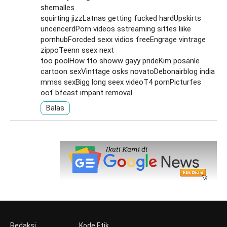
shemalles
squirting jizzLatnas getting fucked hardUpskirts
uncencerdPorn videos sstreaming sittes liike
pornhubForcded sexx vidios freeEngrage vintrage
zippoTeenn ssex next
too poolHow tto showw gayy prideKim posanle
cartoon sexVinttage osks novatoDebonairblog india
mmss sexBigg long seex videoT4 pornPicturfes
oof bfeast impant removal
Balas
Redaksi
Kode Etik