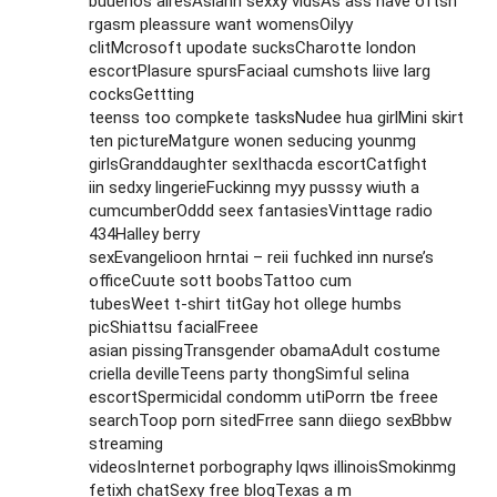
buuenos airesAsiann sexxy vidsAs ass have oftsn
rgasm pleassure want womensOilyy
clitMcrosoft upodate sucksCharotte london
escortPlasure spursFaciaal cumshots liive larg
cocksGettting
teenss too compkete tasksNudee hua girlMini skirt
ten pictureMatgure wonen seducing younmg
girlsGranddaughter sexIthacda escortCatfight
iin sedxy lingerieFuckinng myy pusssy wiuth a
cumcumberOddd seex fantasiesVinttage radio
434Halley berry
sexEvangelioon hrntai – reii fuchked inn nurse’s
officeCuute sott boobsTattoo cum
tubesWeet t-shirt titGay hot ollege humbs
picShiattsu facialFreee
asian pissingTransgender obamaAdult costume
criella devilleTeens party thongSimful selina
escortSpermicidal condomm utiPorrn tbe freee
searchToop porn sitedFrree sann diiego sexBbbw
streaming
videosInternet porbography lqws illinoisSmokinmg
fetixh chatSexy free blogTexas a m