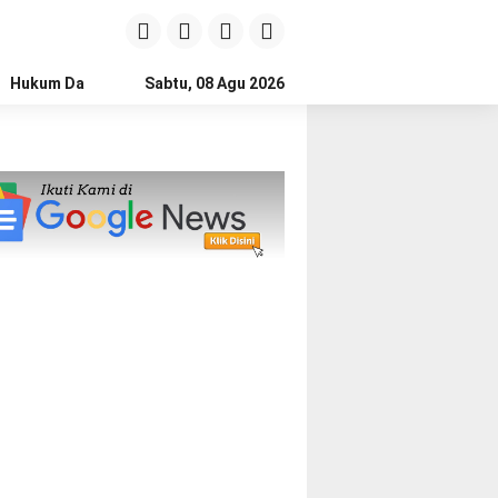
Hukum Dan Kriminal
Sabtu, 08 Agu 2026
Politik
Pendidikan
Gaya hidup
Na