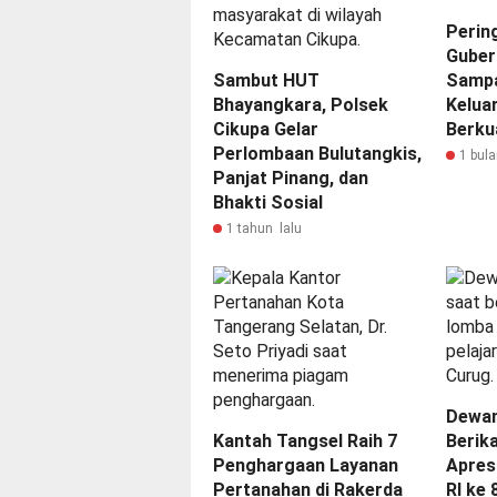
Perin
Guber
Sambut HUT
Sampa
Bhayangkara, Polsek
Kelua
Cikupa Gelar
Berku
Perlombaan Bulutangkis,
1 bula
Panjat Pinang, dan
Bhakti Sosial
1 tahun lalu
Dewan
Kantah Tangsel Raih 7
Berik
Penghargaan Layanan
Apres
Pertanahan di Rakerda
RI ke