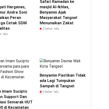
Safari Ramadan ke
gati Harganas,
masjid Al-Ikhlas,
nur Andra Soni
Benyamin Ajak
ikan Peran
Masyarakat Tangsel
rga Cetak SDM
Menunaikan Zakat
alitas
3 tahun lalu
n lalu
Benyamin Pastikan Tidak
ada Lagi Tumpukan
Sampah di Tangsel
 Imam Sucipto
6 bulan lalu
an Support Dan
iasi Semarak HUT
 80 di Kecamatan