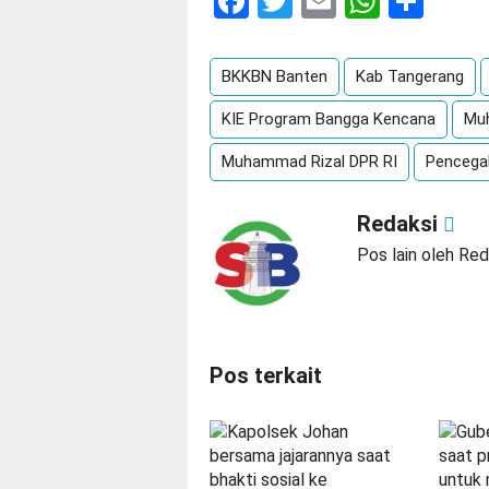
Facebook
Twitter
Email
Whats
Sha
BKKBN Banten
Kab Tangerang
KIE Program Bangga Kencana
Muh
Muhammad Rizal DPR RI
Pencega
Redaksi
Pos lain oleh Red
Pos terkait