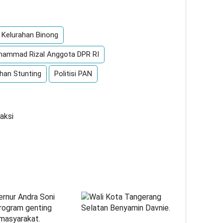
App
re
Kelurahan Binong
ammad Rizal Anggota DPR RI
han Stunting
Politisi PAN
aksi