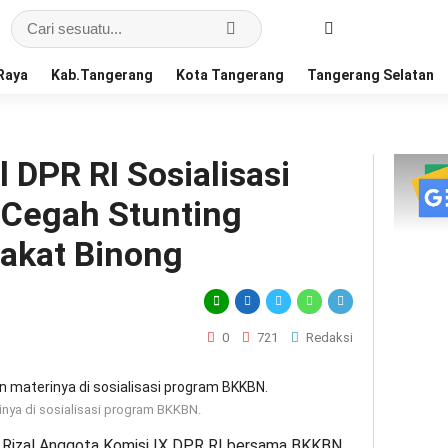
Raya
Kab.Tangerang
Kota Tangerang
Tangerang Selatan
DPR RI Sosialisasi
Cegah Stunting
akat Binong
0
721
Redaksi
ya di sosialisasi program BKKBN.
izal Anggota Komisi IX DPR RI bersama BKKBN