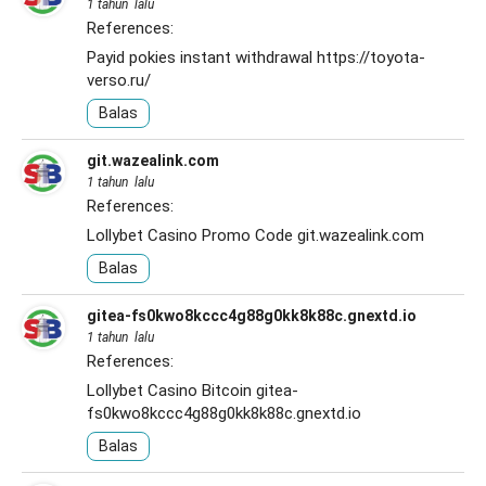
1 tahun lalu
References:
Payid pokies instant withdrawal
https://toyota-
verso.ru/
Balas
git.wazealink.com
1 tahun lalu
References:
Lollybet Casino Promo Code
git.wazealink.com
Balas
gitea-fs0kwo8kccc4g88g0kk8k88c.gnextd.io
1 tahun lalu
References:
Lollybet Casino Bitcoin
gitea-
fs0kwo8kccc4g88g0kk8k88c.gnextd.io
Balas