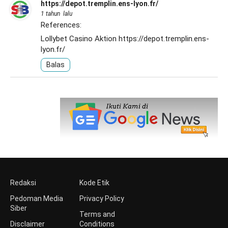
https://depot.tremplin.ens-lyon.fr/
1 tahun lalu
References:
Lollybet Casino Aktion
https://depot.tremplin.ens-
lyon.fr/
Balas
Redaksi
Kode Etik
Pedoman Media
Privacy Policy
Siber
Terms and
Disclaimer
Conditions