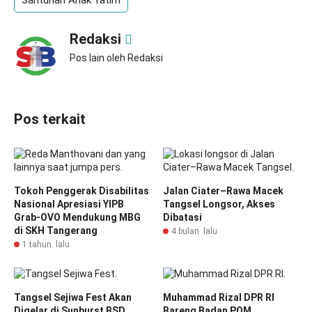
Santunan Anak Yatim
Redaksi
Pos lain oleh Redaksi
Pos terkait
Tokoh Penggerak Disabilitas
Jalan Ciater–Rawa Macek
Nasional Apresiasi YIPB
Tangsel Longsor, Akses
Grab-OVO Mendukung MBG
Dibatasi
di SKH Tangerang
4 bulan lalu
1 tahun lalu
Tangsel Sejiwa Fest Akan
Muhammad Rizal DPR RI
Digelar di Sunburst BSD
Bareng Badan POM