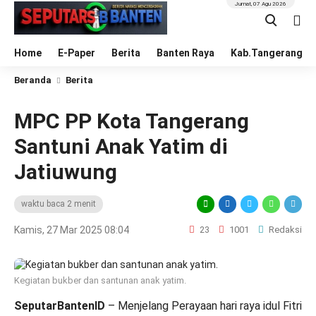
Jumat, 07 Agu 2026
Home
E-Paper
Berita
Banten Raya
Kab.Tangerang
Beranda
Berita
MPC PP Kota Tangerang
Santuni Anak Yatim di
Jatiuwung
waktu baca 2 menit
Kamis, 27 Mar 2025 08:04
23
1001
Redaksi
Kegiatan bukber dan santunan anak yatim.
SeputarBantenID
– Menjelang Perayaan hari raya idul Fitri