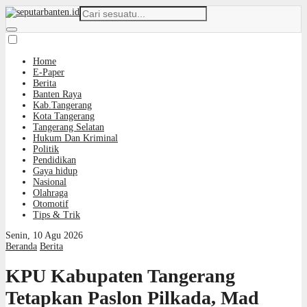
Home
E-Paper
Berita
Banten Raya
Kab.Tangerang
Kota Tangerang
Tangerang Selatan
Hukum Dan Kriminal
Politik
Pendidikan
Gaya hidup
Nasional
Olahraga
Otomotif
Tips & Trik
Senin, 10 Agu 2026
Beranda
Berita
KPU Kabupaten Tangerang
Tetapkan Paslon Pilkada, Mad