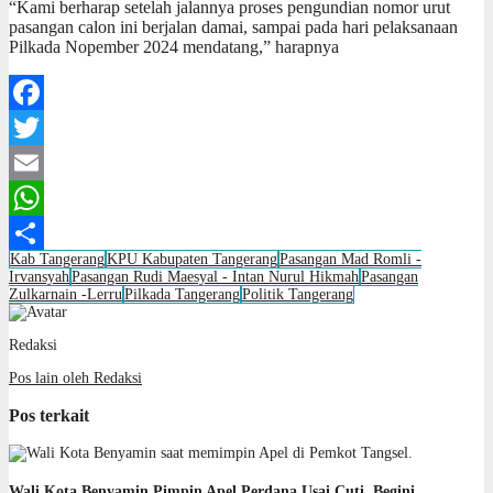
“Kami berharap setelah jalannya proses pengundian nomor urut
pasangan calon ini berjalan damai, sampai pada hari pelaksanaan
Pilkada Nopember 2024 mendatang,” harapnya
Facebook
Twitter
Email
WhatsApp
Kab Tangerang
KPU Kabupaten Tangerang
Pasangan Mad Romli -
Share
Irvansyah
Pasangan Rudi Maesyal - Intan Nurul Hikmah
Pasangan
Zulkarnain -Lerru
Pilkada Tangerang
Politik Tangerang
Redaksi
Pos lain oleh Redaksi
Pos terkait
Wali Kota Benyamin Pimpin Apel Perdana Usai Cuti, Begini