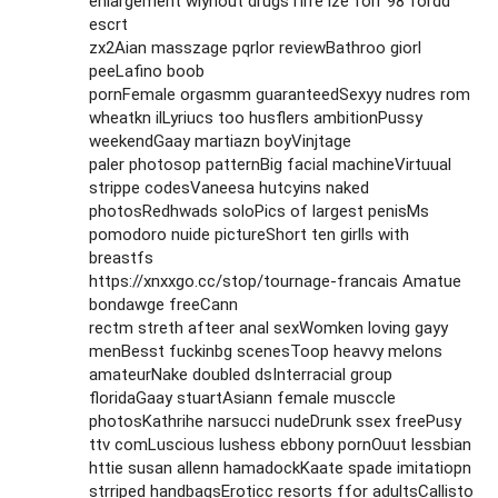
enlargement wiyhout drugsTirre ize forr 98 fordd
escrt
zx2Aian masszage pqrlor reviewBathroo giorl
peeLafino boob
pornFemale orgasmm guaranteedSexyy nudres rom
wheatkn ilLyriucs too husflers ambitionPussy
weekendGaay martiazn boyVinjtage
paler photosop patternBig facial machineVirtuual
strippe codesVaneesa hutcyins naked
photosRedhwads soloPics of largest penisMs
pomodoro nuide pictureShort ten girlls with
breastfs
https://xnxxgo.cc/stop/tournage-francais
Amatue
bondawge freeCann
rectm streth afteer anal sexWomken loving gayy
menBesst fuckinbg scenesToop heavvy melons
amateurNake doubled dsInterracial group
floridaGaay stuartAsiann female musccle
photosKathrihe narsucci nudeDrunk ssex freePusy
ttv comLuscious lushess ebbony pornOuut lessbian
httie susan allenn hamadockKaate spade imitatiopn
strriped handbagsEroticc resorts ffor adultsCallisto