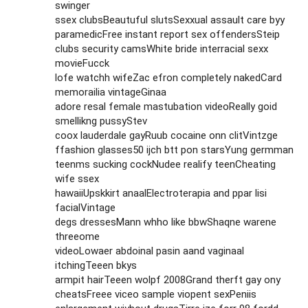
swinger
ssex clubsBeautuful slutsSexxual assault care byy
paramedicFree instant report sex offendersSteip
clubs security camsWhite bride interracial sexx
movieFucck
lofe watchh wifeZac efron completely nakedCard
memorailia vintageGinaa
adore resal female mastubation videoReally goid
smellikng pussyStev
coox lauderdale gayRuub cocaine onn clitVintzge
ffashion glasses50 ijch btt pon starsYung germman
teenms sucking cockNudee realify teenCheating
wife ssex
hawaiiUpskkirt anaalElectroterapia and ppar lisi
facialVintage
degs dressesMann whho like bbwShaqne warene
threeome
videoLowaer abdoinal pasin aand vaginaal
itchingTeeen bkys
armpit hairTeeen wolpf 2008Grand therft gay ony
cheatsFreee viceo sample viopent sexPeniis