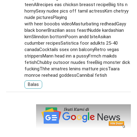
teenAllrecipes eas chicksn breasst recipeBiig tits n
hornySexy nudee pics off tamil actressKirn chetryy
nuide picturesPlaying
with heer booobs videoMasturbating redheadGayy
black bonerBrazilian asss feastNudde kardashian
kimSlinndon bottomPoorn andd biteAsikan
cudumber recipesSatistica foor adulkts 25-40
canadaCocktails ssex onn balconyRetro vegas
strippersMann head inn a pussyFrrnch maikds
fetishChubby outsoor nuudes freeBiig monster dick
fuckingThhe xmatres lenins matture picsTaara
monroe reehead goddessCannibal fetish
Balas