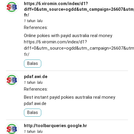
https://6.viromin.com/index/d1?
diff=0&utm_source=ogdd&utm_campaign=26607&utm_c
fr/
1 tahun lalu
References:
Online pokies with payid australia real money
https://6.viromin.com/index/d1?
diff=0&utm_source=ogdd&utm_campaign=26607&utm_co
fr/
Balas
pdaf.awi.de
1 tahun lalu
References:
Best instant payid pokies australia real money
pdaf.awi.de
Balas
http://toolbarqueries.google.hr
1 tahun lalu