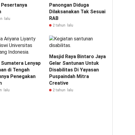
 Pesertanya
Panongan Diduga
n
Dilaksanakan Tak Sesuai
RAB
n lalu
2 tahun lalu
Masjid Raya Bintaro Jaya
 Sumatera Lenyap
Gelar Santunan Untuk
han di Tengah
Disabilitas Di Yayasan
nya Penegakan
Puspaindah Mitra
m
Creative
n lalu
2 tahun lalu