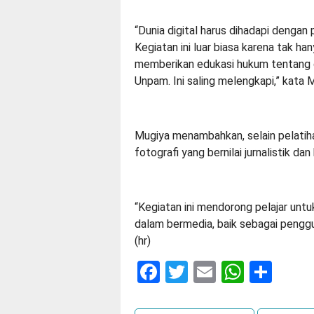
“Dunia digital harus dihadapi dengan
Kegiatan ini luar biasa karena tak h
memberikan edukasi hukum tentang c
Unpam. Ini saling melengkapi,” kata 
Mugiya menambahkan, selain pelatihan 
fotografi yang bernilai jurnalistik 
“Kegiatan ini mendorong pelajar untuk
dalam bermedia, baik sebagai penggu
(hr)
Facebook
Twitter
Email
Whats
Sha