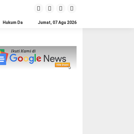
Hukum Dan Kriminal
Jumat, 07 Agu 2026
Politik
Pendidikan
Gaya hidup
Na