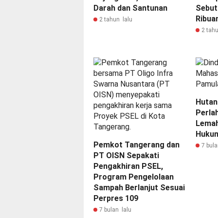
Darah dan Santunan
Sebut
Ribua
2 tahun lalu
2 tahu
Hutan
Perla
Lemah
Huku
Pemkot Tangerang dan
7 bula
PT OISN Sepakati
Pengakhiran PSEL,
Program Pengelolaan
Sampah Berlanjut Sesuai
Perpres 109
7 bulan lalu