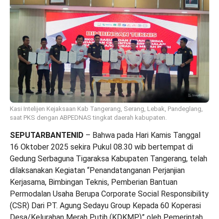
Kasi Intelijen Kejaksaan Kab Tangerang, Serang, Lebak, Pandeglang,
saat PKS dengan ABPEDNAS tingkat daerah kabupaten.
SEPUTARBANTENID
– Bahwa pada Hari Kamis Tanggal
16 Oktober 2025 sekira Pukul 08.30 wib bertempat di
Gedung Serbaguna Tigaraksa Kabupaten Tangerang, telah
dilaksanakan Kegiatan “Penandatanganan Perjanjian
Kerjasama, Bimbingan Teknis, Pemberian Bantuan
Permodalan Usaha Berupa Corporate Social Responsibility
(CSR) Dari PT. Agung Sedayu Group Kepada 60 Koperasi
Desa/Kelurahan Merah Putih (KDKMP)” oleh Pemerintah