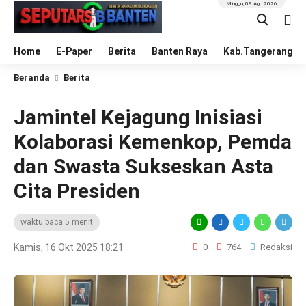
Minggu, 09 Agu 2026
Home
E-Paper
Berita
Banten Raya
Kab.Tangerang
Beranda
Berita
Jamintel Kejagung Inisiasi
Kolaborasi Kemenkop, Pemda
dan Swasta Sukseskan Asta
Cita Presiden
waktu baca 5 menit
Kamis, 16 Okt 2025 18:21
0
764
Redaksi