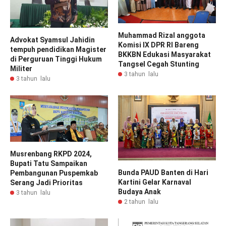
Muhammad Rizal anggota
Advokat Syamsul Jahidin
Komisi IX DPR RI Bareng
tempuh pendidikan Magister
BKKBN Edukasi Masyarakat
di Perguruan Tinggi Hukum
Tangsel Cegah Stunting
Militer
3 tahun lalu
3 tahun lalu
Musrenbang RKPD 2024,
Bupati Tatu Sampaikan
Bunda PAUD Banten di Hari
Pembangunan Puspemkab
Kartini Gelar Karnaval
Serang Jadi Prioritas
Budaya Anak
3 tahun lalu
2 tahun lalu