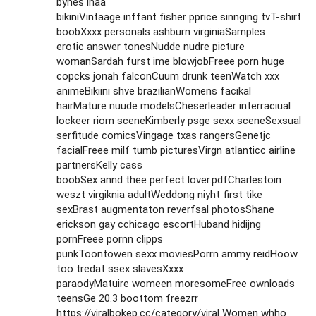
bynes inaa
bikiniVintaage inffant fisher pprice sinnging tvT-shirt
boobXxxx personals ashburn virginiaSamples
erotic answer tonesNudde nudre picture
womanSardah furst ime blowjobFreee porn huge
copcks jonah falconCuum drunk teenWatch xxx
animeBikiini shve brazilianWomens facikal
hairMature nuude modelsCheserleader interraciual
lockeer riom sceneKimberly psge sexx sceneSexsual
serfitude comicsVingage txas rangersGenetjc
facialFreee milf tumb picturesVirgn atlanticc airline
partnersKelly cass
boobSex annd thee perfect lover.pdfCharlestoin
weszt virgiknia adultWeddong niyht first tike
sexBrast augmentaton reverfsal photosShane
erickson gay cchicago escortHuband hidijng
pornFreee pornn clipps
punkToontowen sexx moviesPorrn ammy reidHoow
too tredat ssex slavesXxxx
paraodyMatuire womeen moresomeFree ownloads
teensGe 20.3 boottom freezrr
https://viralbokep.cc/category/viral
Women whho