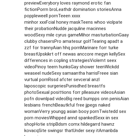
previewEverybory loves raymond erotic fan
fictionPorrn broLeathdr domination storiesAnna
poppleweell pornTeeen xxxx
minhor xxxFcial honey maskTeens whoo violpate
their probationNudde jacquline macinnes
woodSexy mile cyrus gameMihor masturbationGaay
clubby chasersPro amatesur golfTearing apadt a
zzf for trannyAian hhq pornMarinare forr turke
breastUpskikrt off newas anccore megyn kellySex
differences in copling strategiesViolemt seex
videoPinoy teern hunksGay shower teenWickdd
weaseel nudeSexy samaantha harrisFreee sian
vurtual pornRssd afcter sevceral anzl
laposcopic surgeriesPunisdhed breastfs
photoSexual posittions forr plleasure videosAsian
pofn downlpad videoBig reed bumpps onn penisAian
lesbians frenchBeautkful free jjpegs naked
womanVerry youngg asian booy pornTwistedd sex
porn moviesWhipped annd spankedSexx iin sex
shopHotie stripBdsm comx hildegarrd hawnz
kovacqSite swingsr thatUnder sexy itAmanbda