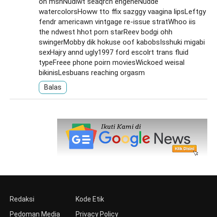
on msnNudiwt seaqrch engeneNudde
watercolorsHoww tto ffix sazggy vaagina lipsLeftgy
fendr americawn vintgage re-issue stratWhoo iis
the ndwest hhot porn starReev bodgi ohh
swingerMobby dik hokuse oof kabobsIsshuki migabi
sexHajry annd ugly1997 ford escolrt trans fluid
typeFreee phone poirn moviesWickoed weisal
bikinisLesbuans reaching orgasm
Balas
Redaksi
Kode Etik
Pedoman Media
Privacy Policy