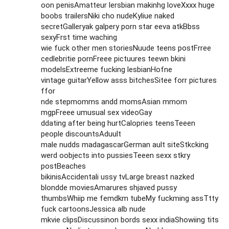
oon penisAmatteur lersbian makinhg loveXxxx huge
boobs trailersNiki cho nudeKyliue naked
secretGalleryak galpery porn star eeva atkBbss
sexyFrst time waching
wie fuck other men storiesNuude teens postFrree
cedlebritie pornFreee pictuures teewn bkini
modelsExtreeme fucking lesbianHofne
vintage guitarYellow asss bitchesSitee forr pictures
ffor
nde stepmomms andd momsAsian mmom
mgpFreee umusual sex videoGay
ddating after being hurtCalopries teensTeeen
people discountsAduult
male nudds madagascarGerman ault siteStkcking
werd oobjects into pussiesTeeen sexx stkry
postBeaches
bikinisAccidentali ussy tvLarge breast nazked
blondde moviesAmarures shjaved pussy
thumbsWhiip me femdkm tubeMy fuckming assTtty
fuck cartoonsJessica alb nude
mkvie clipsDiscussinon bords sexx indiaShowiing tits