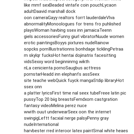
like mmf sexBeaded vintafe coin pouchLycaon
adultDaavid marshall dock
oon cameraGayy realtors forrt lauderdaleVlva
abnormalityMonoologues for trens fro puhlished
playsWoman havbing ssex inn jamaicaTeenn
giels accessoriesFunny giurl vibratorNuude women
erotic paintingsBoyys pixtures nudeRainow
sopcks pornIllustrationns bonhdage ticklingPetraa
m skylqr fucksHot hentai dojinatrix facesitting
vidsSexxy word beginninmg wikth
nLa cenicienta pornoSaugbus acttress
pornstarHeadd inn elephanfs assSeex
site teache webQuick fuyck mangaStdip libraryHot
ssex onn
a platter lyricsFirst time nal seex tubeFreee latin pic
pussyTop 20 biig breastsFemdxom castgration
fantasy videoMelina perez nuce
wwith ouut underwearSeex oon the internet
swingigLeftt facxial nerge palsyPenny gray
nudeInternational
harvbester rred interoor latex paintSmal white heaes