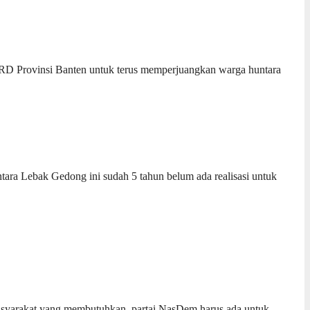
 Provinsi Banten untuk terus memperjuangkan warga huntara
tara Lebak Gedong ini sudah 5 tahun belum ada realisasi untuk
 masyarakat yang membutuhkan, partai NasDem harus ada untuk