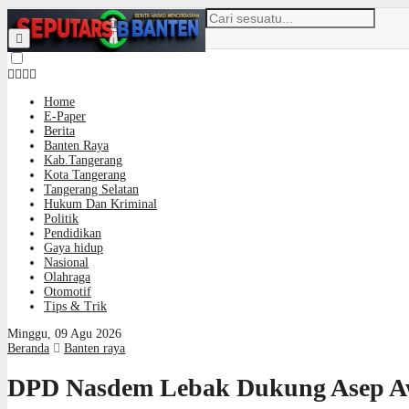
Home
E-Paper
Berita
Banten Raya
Kab.Tangerang
Kota Tangerang
Tangerang Selatan
Hukum Dan Kriminal
Politik
Pendidikan
Gaya hidup
Nasional
Olahraga
Otomotif
Tips & Trik
Minggu, 09 Agu 2026
Beranda
Banten raya
DPD Nasdem Lebak Dukung Asep Aw