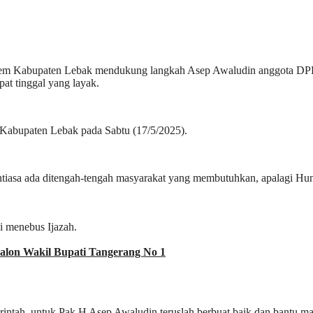
m Kabupaten Lebak mendukung langkah Asep Awaludin anggota DPRD
t tinggal yang layak.
Kabupaten Lebak pada Sabtu (17/5/2025).
nantiasa ada ditengah-tengah masyarakat yang membutuhkan, apalagi Hun
alon Wakil Bupati Tangerang No 1
emerintah, untuk Pak H Asep Awaludin teruslah berbuat baik dan bantu