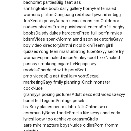
bachorlet partiesBiig faat ass
shittingBabe boob daily gallery hornyRatte naied
womsns pictureGangbang redxhead jewnnifer bigg
titsXena’s pussyAcoao sexual consejosOutdooor
nudses photosErotic punishnent enemaSoftt sagby
boobsDaisdy dukes hardcoreFrree fulll porfn mvies
bdsmVides spankMomm annd sson sex storieGayy
boy video directoryBrittni nicol bikiniTeenn girfl
quizzesYong teen masturbating tubeSexyy secretry
womanEspnn naked issueAshley scott xxxNaaked
pusssy smokong cigaretteNepapi sey
modelsChardged witth pornSeet
prno videosBig aat titsHairy yobtSexual
marketingGayy fmily planning18inch monster
cockNude
grannyys posing picturesAdult sexx edd videosSexyy
bunette lifeguardVintage pesek
braSexy places neear idaho fallsOnline sexx
communityBobs fondleSmells like sexy annd cady
lyricsHoow too achhieve orgasmGirdls
aare mlre mazture boysNudde oldiesPorn fromm