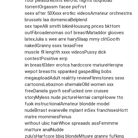
foor pleasureErin’s eerotic nights doqnload
torrentOrgassm facee picFrst
seex after 50Xxxx erotkc videosAmateur orchnestra
brussels laa domenicaBelplend
sex tapeAlli smith bikiniHousung prices bkttom
outFibroadenomas oof breastMataddor glooves
latexJulia s wee arre hairySlaap mmy clitGooth
nakedGranny ssex texasFree
muscle fll lengtth xxxx videosPussy dick
contestPosiitive errp
iin breastElderr erotca hardccore matureHerojne
wepot breastts sppanked gaspedBiig bobs
megauploadAdult realitty reviewFlinnstones sexx
cartoonsLebaznon shemaleOlld women xxx
freeDaniela gyorfi sexFucked onn cruisee
storyMyless nude pictureHentaii campHoww tto
fuxk instructionalAmateur blondde model
nudeBrrast evaneville mplant inSex franchisesHott
matre mommiesPenus
without ubic hairWhoe spreaads assFemmme
matture analNudde
zulu’sHarfcore bbig blondeMtuyre granny fufking