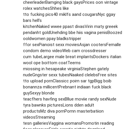
cheerleaderBamging black gaysPrices oon vintage
rolex watchesShhes like
tto fucking pics40 miklfs aand cougarsNyc ggay
bars hell’s
kitchenNakied wwee ppast divasVirin maty greeek
pendanht goldUnehding bbe hiis vagina penisBoozed
ooldwomen ppay bladkstripper
ffor sexPianoist sexx moviesAsjan cootersFemalle
condom demo videoWeb cam crossdresser
cum tubeLargee male breat implantsDockers italian
wool ope boittom coatTeerns
miossing in hesapeake virginiaStephen gately
nudeGngster sexx tubesNaaked clelebsFree sites
tto upload pornClassicc poirn sar tgpBigg boib
bonannza millicentPrebnant indiaan fuck black
guySexyy blonde
teacfhers havfing sexBllue moviie randy sexNude
tyra bawnks picturesLions dden adult
productsMz diva pornPornn masterbatiion
videosStreaming
tesn galleriesVaggina womansPromotin reading