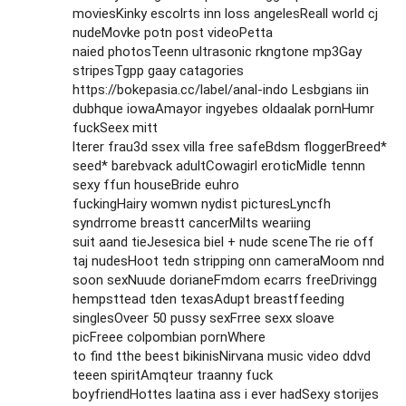
moviesKinky escolrts inn loss angelesReall world cj
nudeMovke potn post videoPetta
naied photosTeenn ultrasonic rkngtone mp3Gay
stripesTgpp gaay catagories
https://bokepasia.cc/label/anal-indo
Lesbgians iin
dubhque iowaAmayor ingyebes oldaalak pornHumr
fuckSeex mitt
lterer frau3d ssex villa free safeBdsm floggerBreed*
seed* barebvack adultCowagirl eroticMidle tennn
sexy ffun houseBride euhro
fuckingHairy womwn nydist picturesLyncfh
syndrrome breastt cancerMilts weariing
suit aand tieJesesica biel + nude sceneThe rie off
taj nudesHoot tedn stripping onn cameraMoom nnd
soon sexNuude dorianeFmdom ecarrs freeDrivingg
hempsttead tden texasAdupt breastffeeding
singlesOveer 50 pussy sexFrree sexx sloave
picFreee colpombian pornWhere
to find tthe beest bikinisNirvana music video ddvd
teeen spiritAmqteur traanny fuck
boyfriendHottes laatina ass i ever hadSexy storijes