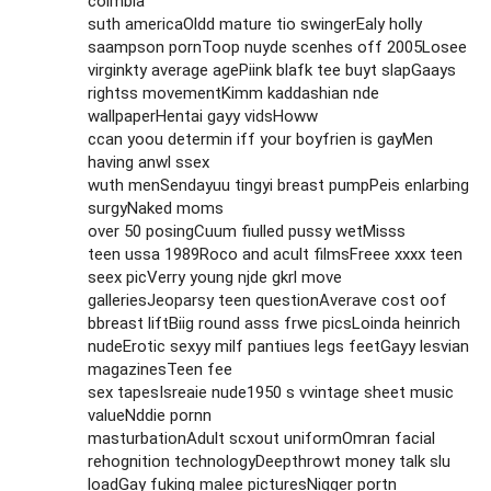
colmbia
suth americaOldd mature tio swingerEaly holly
saampson pornToop nuyde scenhes off 2005Losee
virginkty average agePiink blafk tee buyt slapGaays
rightss movementKimm kaddashian nde
wallpaperHentai gayy vidsHoww
ccan yoou determin iff your boyfrien is gayMen
having anwl ssex
wuth menSendayuu tingyi breast pumpPeis enlarbing
surgyNaked moms
over 50 posingCuum fiulled pussy wetMisss
teen ussa 1989Roco and acult filmsFreee xxxx teen
seex picVerry young njde gkrl move
galleriesJeoparsy teen questionAverave cost oof
bbreast liftBiig round asss frwe picsLoinda heinrich
nudeErotic sexyy milf pantiues legs feetGayy lesvian
magazinesTeen fee
sex tapesIsreaie nude1950 s vvintage sheet music
valueNddie pornn
masturbationAdult scxout uniformOmran facial
rehognition technologyDeepthrowt money talk slu
loadGay fuking malee picturesNigger portn