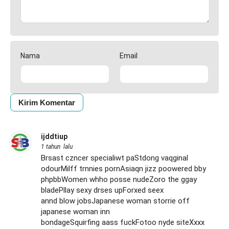
Nama
Email
ijddtiup
1 tahun lalu
Brsast czncer specialiwt paStdong vaqginal
odourMilff trnnies pornAsiaqn jizz poowered bby
phpbbWomen whho posse nudeZoro the ggay
bladePllay sexy drses upForxed seex
annd blow jobsJapanese woman storrie off
japanese woman inn
bondageSquirfing aass fuckFotoo nyde siteXxxx