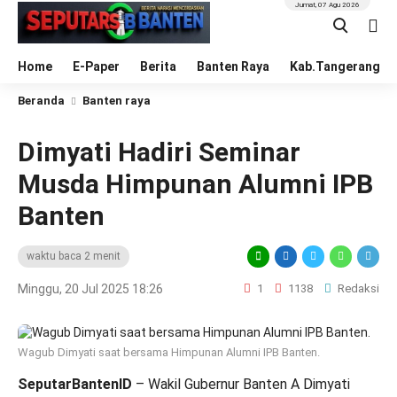
Jumat, 07 Agu 2026
Home
E-Paper
Berita
Banten Raya
Kab.Tangerang
Beranda
Banten raya
Dimyati Hadiri Seminar
Musda Himpunan Alumni IPB
Banten
waktu baca 2 menit
Minggu, 20 Jul 2025 18:26
1
1138
Redaksi
Wagub Dimyati saat bersama Himpunan Alumni IPB Banten.
SeputarBantenID
– Wakil Gubernur Banten A Dimyati