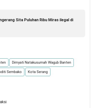
gerang Sita Puluhan Ribu Miras ilegal di
App
re
nten
Dimyati Natakusumah Wagub Banten
diti Sembako
Kota Serang
aksi