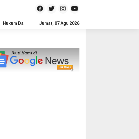
Hukum Dan Kriminal
Jumat, 07 Agu 2026
Politik
Pendidikan
Gaya hidup
Na