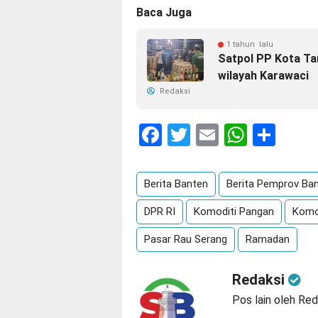
Baca Juga
1 tahun lalu
Satpol PP Kota Tan
wilayah Karawaci
Redaksi
Facebook
Twitter
Email
Whats
Sha
Berita Banten
Berita Pemprov Ba
DPR RI
Komoditi Pangan
Komo
Pasar Rau Serang
Ramadan
Redaksi
Pos lain oleh Red