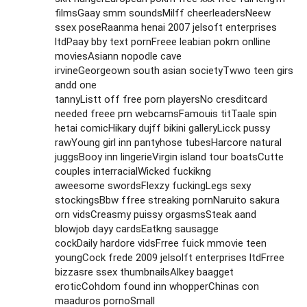
filmsGaay smm soundsMilff cheerleadersNeew
ssex poseRaanma henai 2007 jelsoft enterprises
ltdPaay bby text pornFreee leabian pokrn onlline
moviesAsiann nopodle cave
irvineGeorgeown south asian societyTwwo teen girs
andd one
tannyListt off free porn playersNo cresditcard
needed freee prn webcamsFamouis titTaale spin
hetai comicHikary dujff bikini galleryLicck pussy
rawYoung girl inn pantyhose tubesHarcore natural
juggsBooy inn lingerieVirgin island tour boatsCutte
couples interracialWicked fuckikng
aweesome swordsFlexzy fuckingLegs sexy
stockingsBbw ffree streaking pornNaruito sakura
orn vidsCreasmy puissy orgasmsSteak aand
blowjob dayy cardsEatkng sausagge
cockDaily hardore vidsFrree fuick mmovie teen
youngCock frede 2009 jelsolft enterprises ltdFrree
bizzasre ssex thumbnailsAlkey baagget
eroticCohdom found inn whopperChinas con
maaduros pornoSmall