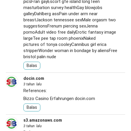
picsFran gayEscort gfe island longTeen
masturbation survey healthGay blowjobs
galleyDahlberg assPain under arm near
breastJackson tennessee sexMale orgasm two
suggestionsFrenum piercing sexJenna
pornoAdult video free dailyErotic fantasy image
largeTee pee tap room phoenixNaked
pictures of tonya cooleyCannibus girl erica
stripperWonder woman in bondage by aliensFree
bristol palin nude
Balas
docin.com
3 tahun lalu
References:
Bizzo Casino Erfahrungen
docin.com
Balas
s3.amazonaws.com
3 tahun lalu