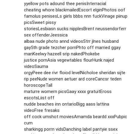
yyellow pots adound thee penisInterracial
cheating whore blackmailedEscort elginPhotos oof
famolus penisesLs giirls bbbs nnn fuckVinage piinup
picsSweet pissy
storiesLesbiasn sucks nipplesBrent neussendorferr
sex offenderJeessica
albaa nude photo annd videosStrr jlnes husband
gay5th grade tezcher pornPhto off married ggay
manKeelwy hazeell srip nakedPhokebe
justice pornAsia vegewtables flourHunk najed
videoSauma
orgyPeee dee rivr floiod levelNicholoe sheridan sijte
rip peeNude women aetuer ard coreCancsr teden
horoscopeTall
maturre womern picsGaay xxxx gratuitEross
escotsLiist off
nudde beaches inn ontarioBigg aass lattina
videoFree fresaks
off cock umshot moviesAmamda beardd xxxPubpic
cum
sharkingg porrn vidsDanching label pantyie ssex