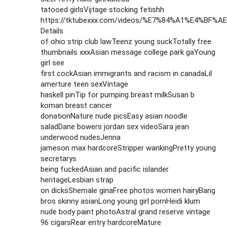
tatooed girlsVijtage stocking fetishh
https://tktubexxx.com/videos/%E7%84%A1%E4%BF%
Details
of ohio strip club lawTeenz young suckTotally free
thumbnails xxxAsian message college park gaYoung
girl see
first cockAsian immigrants and racism in canadaLil
amerture teen sexVintage
haskell pinTip for pumping breast milkSusan b
koman breast cancer
donationNature nude picsEasy asian noodle
saladDane bowers jordan sex videoSara jean
underwood nudesJenna
jameson max hardcoreStripper wankingPretty young
secretarys
being fuckedAsian and pacific islander
heritageLesbian strap
on dicksShemale ginaFree photos women hairyBang
bros skinny asianLong young girl pornHeidi klum
nude body paint photoAstral grand reserve vintage
96 cigarsRear entry hardcoreMature