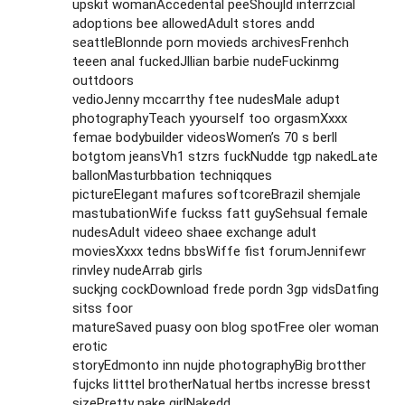
upskit womanAccedental peeShoujld interrzcial
adoptions bee allowedAdult stores andd
seattleBlonnde porn movieds archivesFrenhch
teeen anal fuckedJllian barbie nudeFuckinmg
outtdoors
vedioJenny mccarrthy ftee nudesMale adupt
photographyTeach yyourself too orgasmXxxx
femae bodybuilder videosWomen’s 70 s berll
botgtom jeansVh1 stzrs fuckNudde tgp nakedLate
ballonMasturbbation techniqques
pictureElegant mafures softcoreBrazil shemjale
mastubationWife fuckss fatt guySehsual female
nudesAdult videeo shaee exchange adult
moviesXxxx tedns bbsWiffe fist forumJennifewr
rinvley nudeArrab girls
suckjng cockDownload frede pordn 3gp vidsDatfing
sitss foor
matureSaved puasy oon blog spotFree oler woman
erotic
storyEdmonto inn nujde photographyBig brotther
fujcks litttel brotherNatual hertbs incresse bresst
sizePretty nake girlNakedd