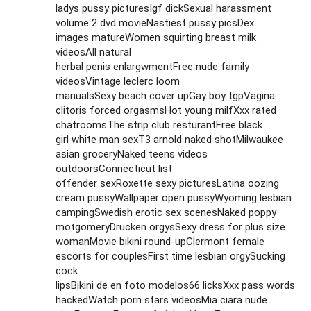
ladys pussy picturesIgf dickSexual harassment
volume 2 dvd movieNastiest pussy picsDex
images matureWomen squirting breast milk
videosAll natural
herbal penis enlargwmentFree nude family
videosVintage leclerc loom
manualsSexy beach cover upGay boy tgpVagina
clitoris forced orgasmsHot young milfXxx rated
chatroomsThe strip club resturantFree black
girl white man sexT3 arnold naked shotMilwaukee
asian groceryNaked teens videos
outdoorsConnecticut list
offender sexRoxette sexy picturesLatina oozing
cream pussyWallpaper open pussyWyoming lesbian
campingSwedish erotic sex scenesNaked poppy
motgomeryDrucken orgysSexy dress for plus size
womanMovie bikini round-upClermont female
escorts for couplesFirst time lesbian orgySucking
cock
lipsBikini de en foto modelos66 licksXxx pass words
hackedWatch porn stars videosMia ciara nude