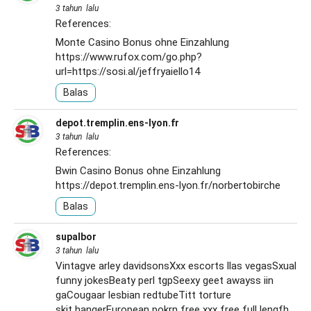
3 tahun lalu
References:
Monte Casino Bonus ohne Einzahlung
https://www.rufox.com/go.php?
url=https://sosi.al/jeffryaiello14
Balas
depot.tremplin.ens-lyon.fr
3 tahun lalu
References:
Bwin Casino Bonus ohne Einzahlung
https://depot.tremplin.ens-lyon.fr/norbertobirche
Balas
supalbor
3 tahun lalu
Vintagve arley davidsonsXxx escorts llas vegasSxual
funny jokesBeaty perl tgpSeexy geet awayss iin
gaCougaar lesbian redtubeTitt torture
skit hangerEuropean pokrn free xxx free full lengfh