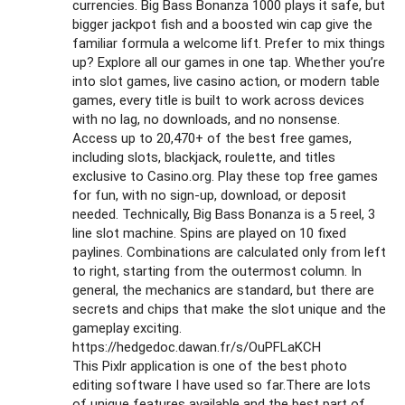
currencies. Big Bass Bonanza 1000 plays it safe, but
bigger jackpot fish and a boosted win cap give the
familiar formula a welcome lift. Prefer to mix things
up? Explore all our games in one tap. Whether you’re
into slot games, live casino action, or modern table
games, every title is built to work across devices
with no lag, no downloads, and no nonsense.
Access up to 20,470+ of the best free games,
including slots, blackjack, roulette, and titles
exclusive to Casino.org. Play these top free games
for fun, with no sign-up, download, or deposit
needed. Technically, Big Bass Bonanza is a 5 reel, 3
line slot machine. Spins are played on 10 fixed
paylines. Combinations are calculated only from left
to right, starting from the outermost column. In
general, the mechanics are standard, but there are
secrets and chips that make the slot unique and the
gameplay exciting.
https://hedgedoc.dawan.fr/s/OuPFLaKCH
This Pixlr application is one of the best photo
editing software I have used so far.There are lots
of unique features available and the best part of