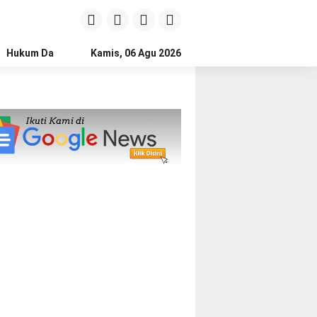
Hukum Dan Kriminal
Kamis, 06 Agu 2026
Politik
Pendidikan
Gaya hidup
Na