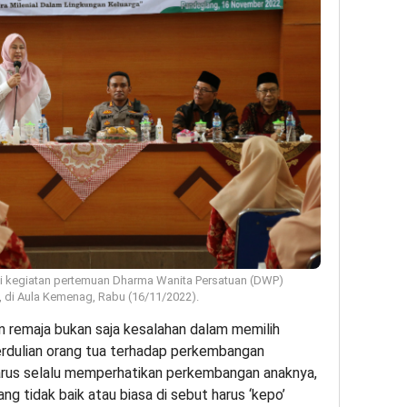
i kegiatan pertemuan Dharma Wanita Persatuan (DWP)
di Aula Kemenag, Rabu (16/11/2022).
 remaja bukan saja kesalahan dalam memilih
perdulian orang tua terhadap perkembangan
harus selalu memperhatikan perkembangan anaknya,
ng tidak baik atau biasa di sebut harus ‘kepo’