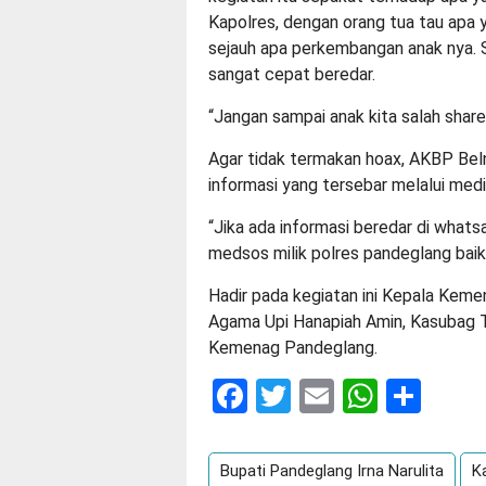
Kapolres, dengan orang tua tau apa 
sejauh apa perkembangan anak nya. Se
sangat cepat beredar.
“Jangan sampai anak kita salah share d
Agar tidak termakan hoax, AKBP Beln
informasi yang tersebar melalui med
“Jika ada informasi beredar di what
medsos milik polres pandeglang baik 
Hadir pada kegiatan ini Kepala Ke
Agama Upi Hanapiah Amin, Kasubag
Kemenag Pandeglang.
Facebook
Twitter
Email
Whats
Sha
Bupati Pandeglang Irna Narulita
K