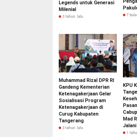
Penga
Legends untuk Generasi
Pakul
Milenial
7 bula
3 tahun lalu
Muhammad Rizal DPR RI
KPU K
Gandeng Kementerian
Tange
Ketenagakerjaan Gelar
Keseh
Sosialisasi Program
Pasan
Ketenagakerjaan di
Cabup
Curug Kabupaten
Mad R
Tangerang
Jalan
3 tahun lalu
1 tahu