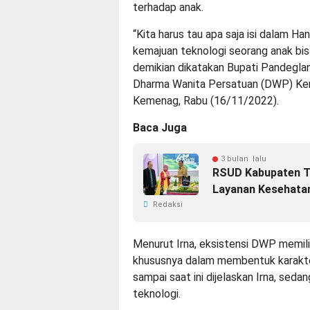
terhadap anak.
“Kita harus tau apa saja isi dalam Ha
kemajuan teknologi seorang anak bis
demikian dikatakan Bupati Pandeglan
Dharma Wanita Persatuan (DWP) Kem
Kemenag, Rabu (16/11/2022).
Baca Juga
3 bulan lalu
RSUD Kabupaten T
Layanan Kesehata
Redaksi
Menurut Irna, eksistensi DWP memil
khususnya dalam membentuk karakte
sampai saat ini dijelaskan Irna, seda
teknologi.