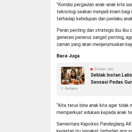
“Kondisi pergaulan anak-anak kita sa
teknologi seakan menjadi imam bagi 
terhadap kehidupan dan perilaku anak
Peran penting dan strategis ibu-ibu
generasi penerus sangat penting, ag
zaman yang akan menjerumuskan keju
Baca Juga
2 bulan lalu
Seblak Instan Lali
Sensasi Pedas Gur
Redaksi
“Kita terus bina anak kita agar tida
memperkuat edukasi kepada anak te
Sementara Kapolres Pandeglang AK
kegiatan itu sepakat terhadap apa y