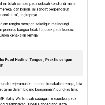
at ini telah sampai pada sebuah kondisi di mana
mereka, dan kondisi ini sangat berpengaruh
-anak kita”, ungkapnya.
 dalam rangka menjaga sekaligus melindungi
ar penerus bangsa tidak terjebak pada kondisi
juran kenakalan remaja.
sha Food Hadir di Tangsel, Praktis dengan
ih
k mudah terjerumus ke lembah kenakalan remaja, kita
rutama dalam bidang keagamaan”, pungkas Irna.
BP Belny Warlansyah sebagai narasumber pada
ang disampaikan Bupati Pandeglang. Kata