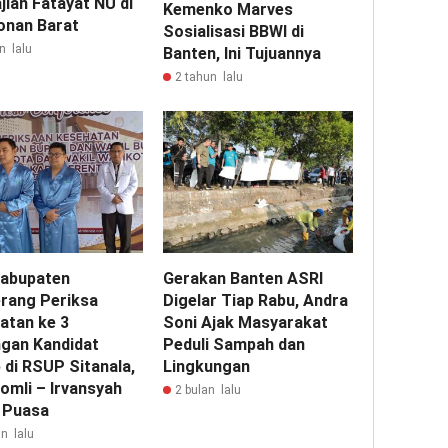
jian Fatayat NU di
Kemenko Marves
onan Barat
Sosialisasi BBWI di
n lalu
Banten, Ini Tujuannya
2 tahun lalu
abupaten
Gerakan Banten ASRI
rang Periksa
Digelar Tiap Rabu, Andra
atan ke 3
Soni Ajak Masyarakat
gan Kandidat
Peduli Sampah dan
 di RSUP Sitanala,
Lingkungan
omli – Irvansyah
2 bulan lalu
i Puasa
n lalu