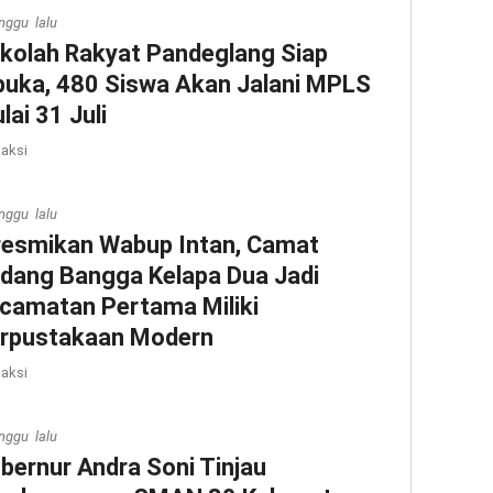
nggu lalu
kolah Rakyat Pandeglang Siap
buka, 480 Siswa Akan Jalani MPLS
lai 31 Juli
aksi
nggu lalu
resmikan Wabup Intan, Camat
dang Bangga Kelapa Dua Jadi
camatan Pertama Miliki
rpustakaan Modern
aksi
nggu lalu
bernur Andra Soni Tinjau