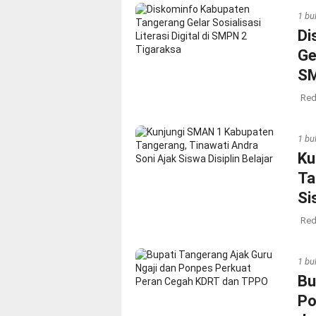
1 bu
Di
Ge
SM
Red
1 bu
Ku
Ta
Si
Red
1 bu
Bu
Po