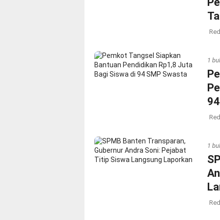
Pe
Ta
Red
1 bu
Pe
Pe
94
Red
1 bu
SP
An
La
Red