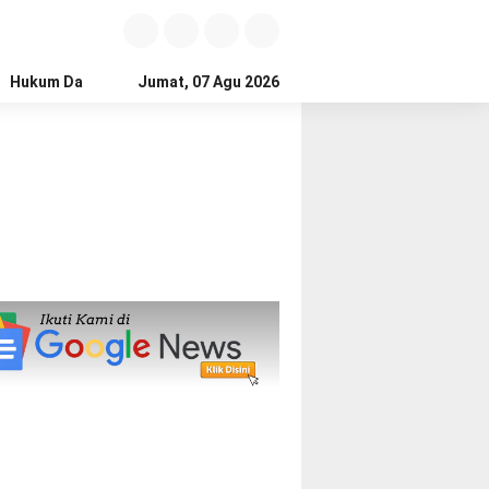
Hukum Dan Kriminal
Jumat, 07 Agu 2026
Politik
Pendidikan
Gaya hidup
Na