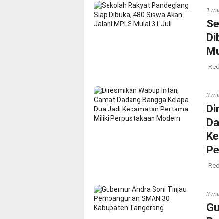
1 mi
Se
Di
Mu
Red
3 mi
Di
Da
Ke
Pe
Red
3 mi
Gu