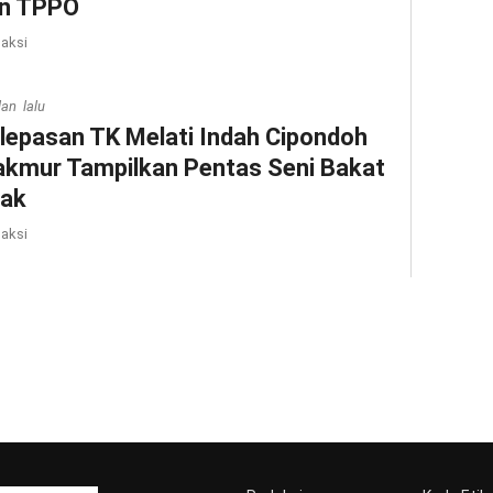
n TPPO
aksi
lan lalu
lepasan TK Melati Indah Cipondoh
kmur Tampilkan Pentas Seni Bakat
ak
aksi