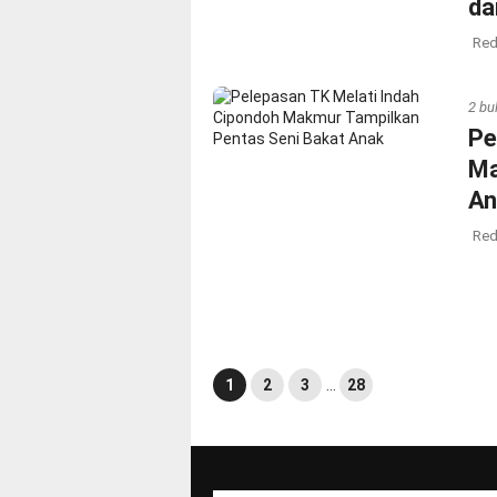
da
Red
2 bu
Pe
Ma
An
Red
1
2
3
…
28