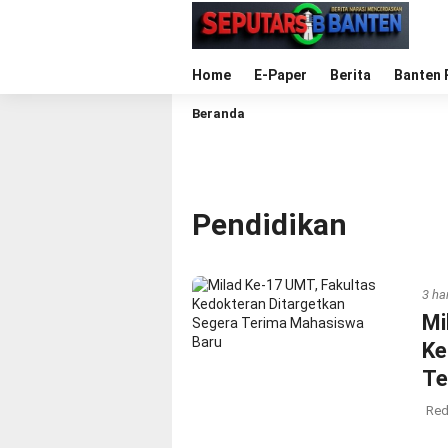
Home
E-Paper
Berita
Banten 
Beranda
Pendidikan
3 har
Mi
Ke
Te
Red