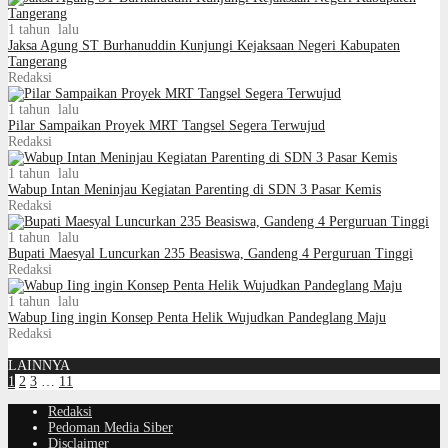
1 tahun lalu
Jaksa Agung ST Burhanuddin Kunjungi Kejaksaan Negeri Kabupaten
Tangerang
Redaksi
1 tahun lalu
Pilar Sampaikan Proyek MRT Tangsel Segera Terwujud
Redaksi
1 tahun lalu
Wabup Intan Meninjau Kegiatan Parenting di SDN 3 Pasar Kemis
Redaksi
1 tahun lalu
Bupati Maesyal Luncurkan 235 Beasiswa, Gandeng 4 Perguruan Tinggi
Redaksi
1 tahun lalu
Wabup Iing ingin Konsep Penta Helik Wujudkan Pandeglang Maju
Redaksi
LAINNYA
1
2
3
…
11
Redaksi
Pedoman Media Siber
Disclaimer