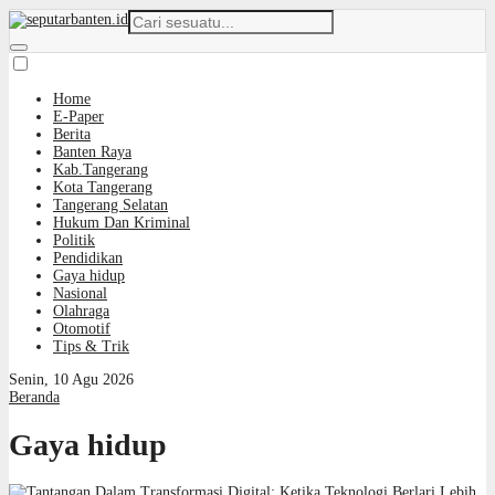
Home
E-Paper
Berita
Banten Raya
Kab.Tangerang
Kota Tangerang
Tangerang Selatan
Hukum Dan Kriminal
Politik
Pendidikan
Gaya hidup
Nasional
Olahraga
Otomotif
Tips & Trik
Senin, 10 Agu 2026
Beranda
Gaya hidup