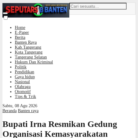
Home
E-Paper
Berita
Banten Raya
Kab.Tangerang
Kota Tangerang
Tangerang Selatan
Hukum Dan Kriminal
Politik
Pendidikan
Gaya hidup
Nasional
Olahraga
Otomotif
Tips & Trik
Sabtu, 08 Agu 2026
Beranda
Banten raya
Bupati Irna Resmikan Gedung
Organisasi Kemasyarakatan