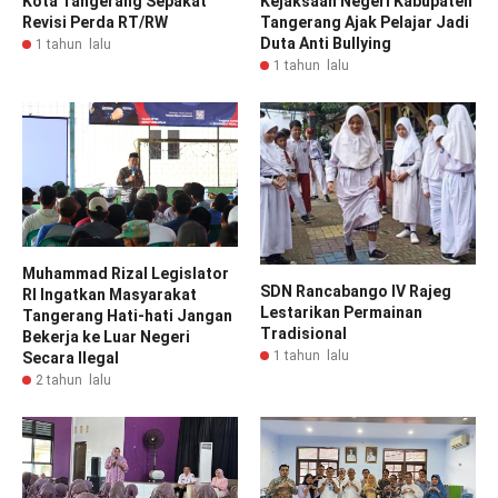
Kota Tangerang Sepakat
Kejaksaan Negeri Kabupaten
Revisi Perda RT/RW
Tangerang Ajak Pelajar Jadi
Duta Anti Bullying
1 tahun lalu
1 tahun lalu
Muhammad Rizal Legislator
SDN Rancabango IV Rajeg
RI Ingatkan Masyarakat
Lestarikan Permainan
Tangerang Hati-hati Jangan
Tradisional
Bekerja ke Luar Negeri
1 tahun lalu
Secara Ilegal
2 tahun lalu