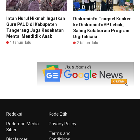
Intan Nurul Hikmah Ingatkan
Diskominfo Tangsel Kunker
Guru PAUD di Kabupaten
ke DiskominfoSP Lebak,
Tangerang Jaga Kesehatan
Saling Kolaborasi Program
Mental Mendidik Anak
Digitalisasi
1 tahun lalu
2 tahun lalu
Redaksi
Kode Etik
Pedoman Media
Privacy Policy
Siber
Terms and
Disclaimer
Conditions