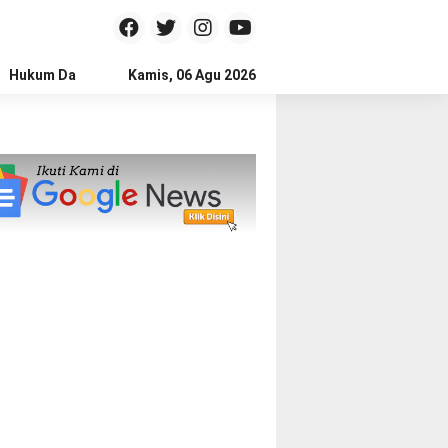
Hukum Dan Kriminal
Kamis, 06 Agu 2026
Politik
Pendidikan
Gaya hidup
Na