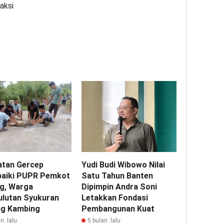
aksi
tan Gercep
Yudi Budi Wibowo Nilai
baiki PUPR Pemkot
Satu Tahun Banten
g, Warga
Dipimpin Andra Soni
lutan Syukuran
Letakkan Fondasi
g Kambing
Pembangunan Kuat
n lalu
5 bulan lalu