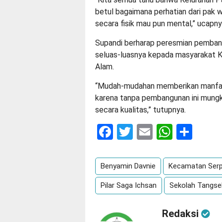
betul bagaimana perhatian dari pak w
secara fisik mau pun mental,” ucapny
Supandi berharap peresmian pemban
seluas-luasnya kepada masyarakat 
Alam.
“Mudah-mudahan memberikan manfaat
karena tanpa pembangunan ini mungk
secara kualitas,” tutupnya.
Facebook
Twitter
Email
Whats
Sha
Benyamin Davnie
Kecamatan Serp
Pilar Saga Ichsan
Sekolah Tangse
Redaksi