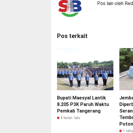
Pos lain oleh Red
Pos terkait
Bupati Maesyal Lantik
Jemba
8.205 P3K Paruh Waktu
Diper
Pemkab Tangerang
Seran
Tembu
8 bulan lalu
Poton
1 tahu