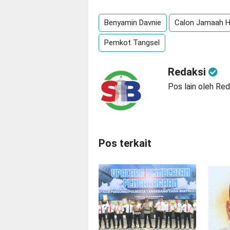
Benyamin Davnie
Calon Jamaah H
Pemkot Tangsel
Redaksi
Pos lain oleh Red
Pos terkait