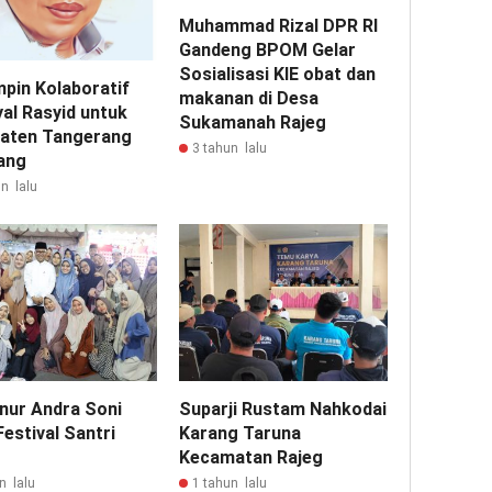
Muhammad Rizal DPR RI
Gandeng BPOM Gelar
Sosialisasi KIE obat dan
pin Kolaboratif
makanan di Desa
al Rasyid untuk
Sukamanah Rajeg
aten Tangerang
3 tahun lalu
ang
n lalu
nur Andra Soni
Suparji Rustam Nahkodai
estival Santri
Karang Taruna
Kecamatan Rajeg
n lalu
1 tahun lalu