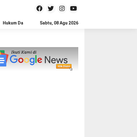
Hukum Dan Kriminal
Sabtu, 08 Agu 2026
Politik
Pendidikan
Gaya hidup
Na