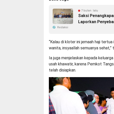
7 bulan lalu
Saksi Penangkapan
Laporkan Penyebar
Redaksi
“Kalau di kloter ini jemaah haji tert
wanita, insyaallah semuanya sehat,”
Ia juga menjelaskan kepada keluarga 
usah khawatir, karena Pemkot Tangs
telah disiapkan.