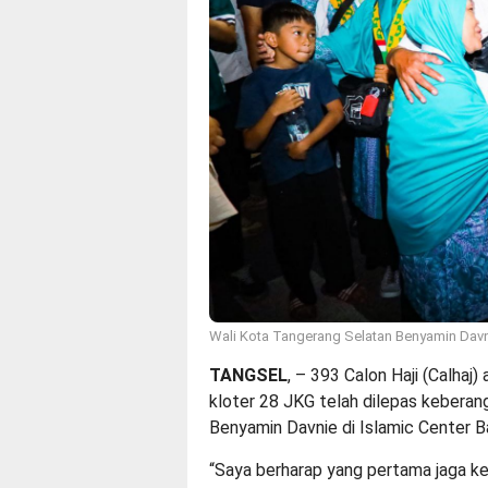
Wali Kota Tangerang Selatan Benyamin Davni
TANGSEL
, – 393 Calon Haji (Calha
kloter 28 JKG telah dilepas kebera
Benyamin Davnie di Islamic Center Ba
“Saya berharap yang pertama jaga k