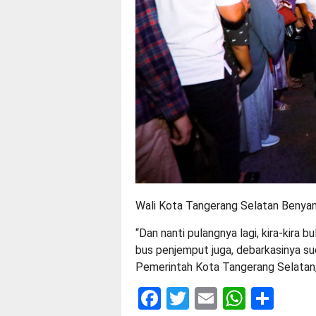
Wali Kota Tangerang Selatan Benyam
“Dan nanti pulangnya lagi, kira-kira bul
bus penjemput juga, debarkasinya sud
Pemerintah Kota Tangerang Selatan
Facebook
Twitter
Email
Whats
Sha