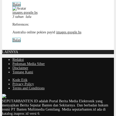
Balas
images.google.bs
3 tahun lalu
References:
Australia online pokies payid
images.google.bs
Balas
LAINNYA
Redaksi
Pedoman Media Siber
Disclaimer
Tentang Kami
Kode Etik
Privacy Policy
Terms and Conditions
SEPUTARBANTEN.ID adalah Portal Berita Media Elektronik yang
menyajikan Berita Seputar Banten dan Sekitarnya. Dan berbadan hukum
resmi PT Banten Multimedia Gemilang. Media seputarbanten.id ada di
katalog.inaproc.id versi 6.