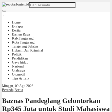
Home
E-Paper
Berita
Banten Raya
Kab.Tangerang
Kota Tangerang
Tangerang Selatan
Hukum Dan Kriminal
Politik
Pendidikan
Gaya hidup
Nasional
Olahraga
Otomotif
Tips & Trik
Minggu, 09 Agu 2026
Beranda
Berita
Baznas Pandeglang Gelontorkan
Rp345 Juta untuk Studi Mahasiswa