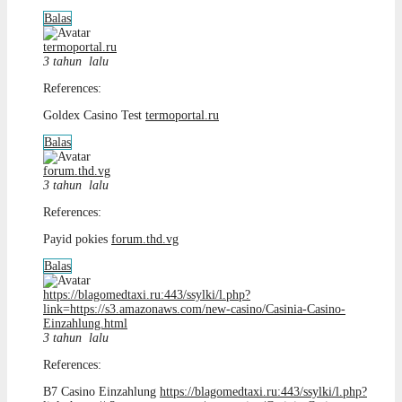
Balas
termoportal.ru
3 tahun lalu
References:
Goldex Casino Test
termoportal.ru
Balas
forum.thd.vg
3 tahun lalu
References:
Payid pokies
forum.thd.vg
Balas
https://blagomedtaxi.ru:443/ssylki/l.php?
link=https://s3.amazonaws.com/new-casino/Casinia-Casino-
Einzahlung.html
3 tahun lalu
References:
B7 Casino Einzahlung
https://blagomedtaxi.ru:443/ssylki/l.php?