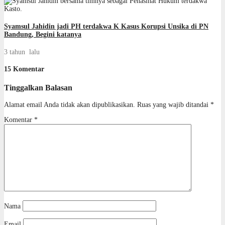
Syamsul Jahidin jadi PH terdakwa K Kasus Korupsi Unsika di PN
Bandung, Begini katanya
3 tahun lalu
15 Komentar
Tinggalkan Balasan
Alamat email Anda tidak akan dipublikasikan.
Ruas yang wajib ditandai
*
Komentar
*
Nama
Email