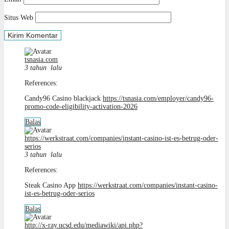
Situs Web
tsnasia.com
3 tahun lalu
References:
Candy96 Casino blackjack
https://tsnasia.com/employer/candy96-
promo-code-eligibility-activation-2026
Balas
https://werkstraat.com/companies/instant-casino-ist-es-betrug-oder-
serios
3 tahun lalu
References:
Steak Casino App
https://werkstraat.com/companies/instant-casino-
ist-es-betrug-oder-serios
Balas
http://x-ray.ucsd.edu/mediawiki/api.php?