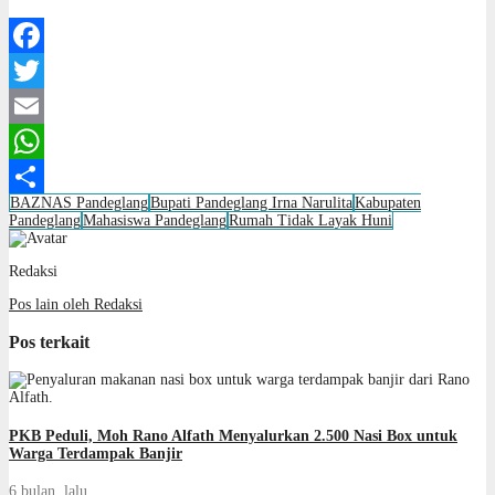
Facebook
Twitter
Email
WhatsApp
BAZNAS Pandeglang
Bupati Pandeglang Irna Narulita
Kabupaten
Share
Pandeglang
Mahasiswa Pandeglang
Rumah Tidak Layak Huni
Redaksi
Pos lain oleh Redaksi
Pos terkait
PKB Peduli, Moh Rano Alfath Menyalurkan 2.500 Nasi Box untuk
Warga Terdampak Banjir
6 bulan lalu