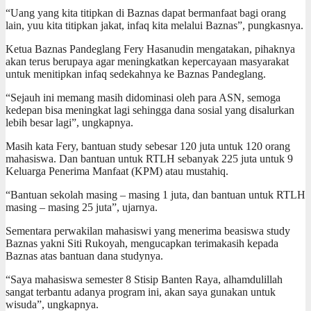
“Uang yang kita titipkan di Baznas dapat bermanfaat bagi orang
lain, yuu kita titipkan jakat, infaq kita melalui Baznas”, pungkasnya.
Ketua Baznas Pandeglang Fery Hasanudin mengatakan, pihaknya
akan terus berupaya agar meningkatkan kepercayaan masyarakat
untuk menitipkan infaq sedekahnya ke Baznas Pandeglang.
“Sejauh ini memang masih didominasi oleh para ASN, semoga
kedepan bisa meningkat lagi sehingga dana sosial yang disalurkan
lebih besar lagi”, ungkapnya.
Masih kata Fery, bantuan study sebesar 120 juta untuk 120 orang
mahasiswa. Dan bantuan untuk RTLH sebanyak 225 juta untuk 9
Keluarga Penerima Manfaat (KPM) atau mustahiq.
“Bantuan sekolah masing – masing 1 juta, dan bantuan untuk RTLH
masing – masing 25 juta”, ujarnya.
Sementara perwakilan mahasiswi yang menerima beasiswa study
Baznas yakni Siti Rukoyah, mengucapkan terimakasih kepada
Baznas atas bantuan dana studynya.
“Saya mahasiswa semester 8 Stisip Banten Raya, alhamdulillah
sangat terbantu adanya program ini, akan saya gunakan untuk
wisuda”, ungkapnya.