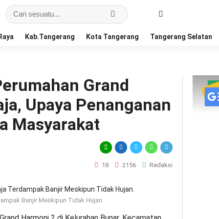
Raya
Kab.Tangerang
Kota Tangerang
Tangerang Selatan
 Perumahan Grand
aja, Upaya Penanganan
a Masyarakat
18
2156
Redaksi
dampak Banjir Meskipun Tidak Hujan.
rand Harmoni 2 di Kelurahan Bunar, Kecamatan