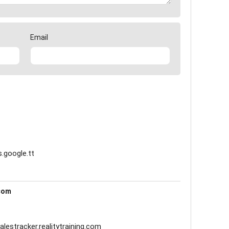
Email
.google.tt
.com
alestracker.realitytraining.com