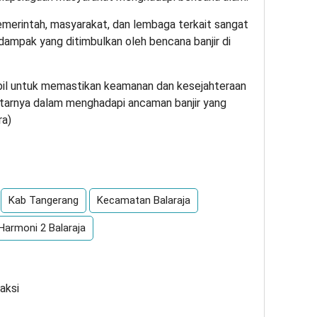
 pemerintah, masyarakat, dan lembaga terkait sangat
dampak yang ditimbulkan oleh bencana banjir di
bil untuk memastikan keamanan dan kesejahteraan
itarnya dalam menghadapi ancaman banjir yang
ra)
App
re
Kab Tangerang
Kecamatan Balaraja
armoni 2 Balaraja
aksi