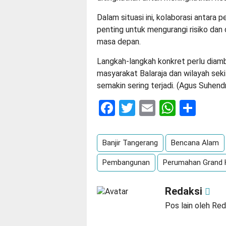
Dalam situasi ini, kolaborasi antara
penting untuk mengurangi risiko dan 
masa depan.
Langkah-langkah konkret perlu diam
masyarakat Balaraja dan wilayah sek
semakin sering terjadi. (Agus Suhend
Facebook
Twitter
Email
Whats
Sha
Banjir Tangerang
Bencana Alam
Pembangunan
Perumahan Grand H
Redaksi
Pos lain oleh Red