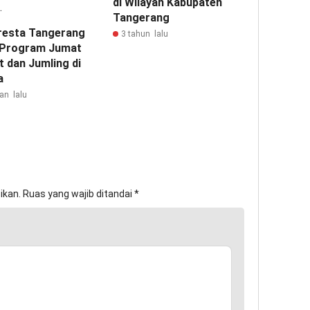
di Wilayah Kabupaten
Tangerang
resta Tangerang
3 tahun lalu
 Program Jumat
t dan Jumling di
a
an lalu
ikan.
Ruas yang wajib ditandai
*