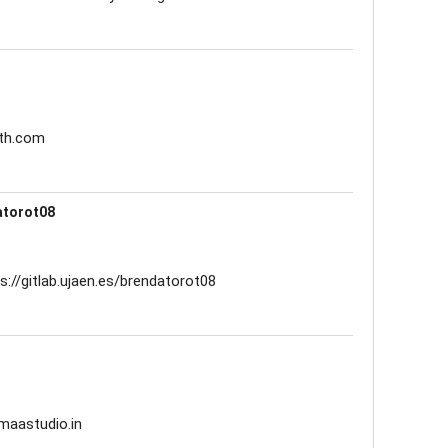
eth.com
datorot08
s://gitlab.ujaen.es/brendatorot08
maastudio.in