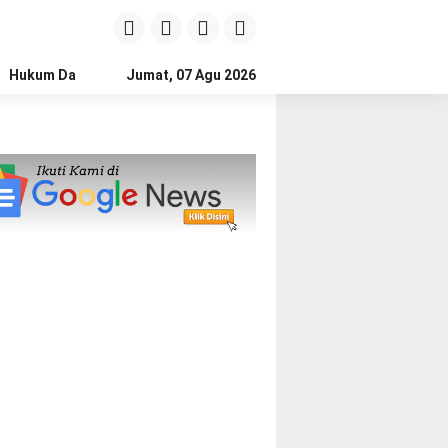
Hukum Dan Kriminal
Jumat, 07 Agu 2026
Politik
Pendidikan
Gaya hidup
Na