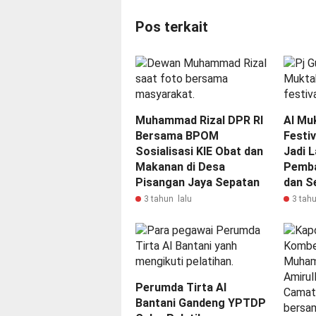
Pos terkait
Muhammad Rizal DPR RI
Al Mu
Bersama BPOM
Festi
Sosialisasi KIE Obat dan
Jadi 
Makanan di Desa
Pemba
Pisangan Jaya Sepatan
dan S
3 tahun lalu
3 tahu
Perumda Tirta Al
Bantani Gandeng YPTDP