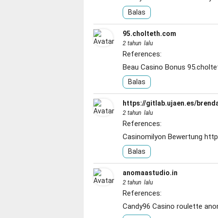
Balas
95.cholteth.com
2 tahun lalu
References:
Beau Casino Bonus
95.cholt
Balas
https://gitlab.ujaen.es/bren
2 tahun lalu
References:
Casinomilyon Bewertung
http
Balas
anomaastudio.in
2 tahun lalu
References:
Candy96 Casino roulette
ano