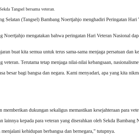
ekda Tangsel bersama veteran.
ng Selatan (Tangsel) Bambang Noertjahjo menghadiri Peringatan Hari V
g Noertjahjo mengatakan bahwa peringatan Hari Veteran Nasional dap
elajaran buat kita semua untuk terus sama-sama menjaga persatuan dan k
g veteran. Terutama tetap menjaga nilai-nilai kebangsaan, nasionalisme
a besar bagi bangsa dan negara. Kami menyadari, apa yang kita nikmati h
en memberikan dukungan sekaligus memastikan kesejahteraan para vete
dan lainnya kepada para veteran yang diserahkan oleh Sekda Bambang N
m menjalani kehidupan berbangsa dan bernegara,” tutupnya.