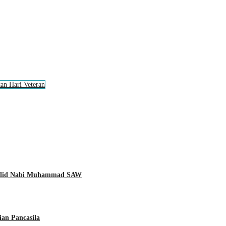
tan Hari Veteran
aulid Nabi Muhammad SAW
ian Pancasila