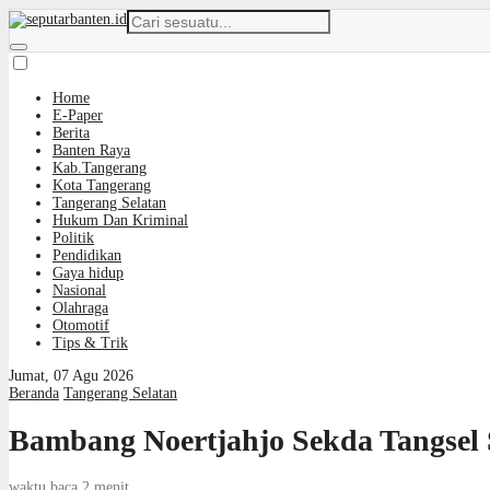
Home
E-Paper
Berita
Banten Raya
Kab.Tangerang
Kota Tangerang
Tangerang Selatan
Hukum Dan Kriminal
Politik
Pendidikan
Gaya hidup
Nasional
Olahraga
Otomotif
Tips & Trik
Jumat, 07 Agu 2026
Beranda
Tangerang Selatan
Bambang Noertjahjo Sekda Tangsel 
waktu baca 2 menit