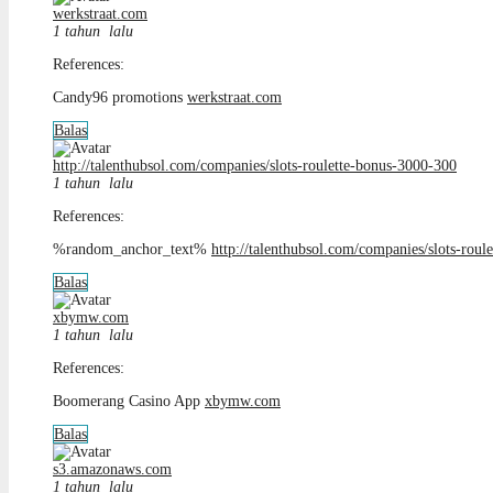
werkstraat.com
1 tahun lalu
References:
Candy96 promotions
werkstraat.com
Balas
http://talenthubsol.com/companies/slots-roulette-bonus-3000-300
1 tahun lalu
References:
%random_anchor_text%
http://talenthubsol.com/companies/slots-rou
Balas
xbymw.com
1 tahun lalu
References:
Boomerang Casino App
xbymw.com
Balas
s3.amazonaws.com
1 tahun lalu