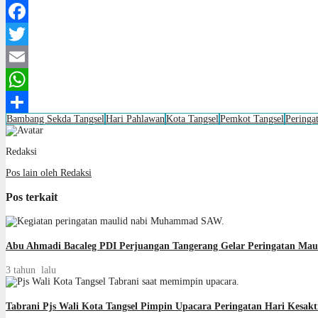
Facebook
Twitter
Email
WhatsApp
Bambang Sekda Tangsel
Hari Pahlawan
Kota Tangsel
Pemkot Tangsel
Peringa
Share
Redaksi
Pos lain oleh Redaksi
Pos terkait
Abu Ahmadi Bacaleg PDI Perjuangan Tangerang Gelar Peringatan M
3 tahun lalu
Tabrani Pjs Wali Kota Tangsel Pimpin Upacara Peringatan Hari Kesakt