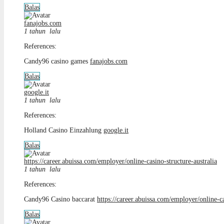
Balas
fanajobs.com
1 tahun lalu
References:
Candy96 casino games
fanajobs.com
Balas
google.it
1 tahun lalu
References:
Holland Casino Einzahlung
google.it
Balas
https://career.abuissa.com/employer/online-casino-structure-australia
1 tahun lalu
References:
Candy96 Casino baccarat
https://career.abuissa.com/employer/online-ca
Balas