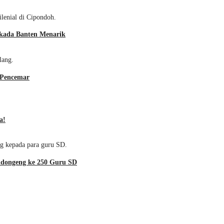
lkada Banten Menarik
 Pencemar
a!
ndongeng ke 250 Guru SD