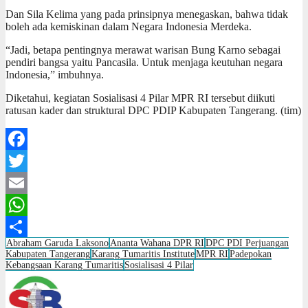
Dan Sila Kelima yang pada prinsipnya menegaskan, bahwa tidak
boleh ada kemiskinan dalam Negara Indonesia Merdeka.
“Jadi, betapa pentingnya merawat warisan Bung Karno sebagai
pendiri bangsa yaitu Pancasila. Untuk menjaga keutuhan negara
Indonesia,” imbuhnya.
Diketahui, kegiatan Sosialisasi 4 Pilar MPR RI tersebut diikuti
ratusan kader dan struktural DPC PDIP Kabupaten Tangerang. (tim)
Facebook
Twitter
Email
WhatsApp
Abraham Garuda Laksono
Ananta Wahana DPR RI
DPC PDI Perjuangan
Share
Kabupaten Tangerang
Karang Tumaritis Institute
MPR RI
Padepokan
Kebangsaan Karang Tumaritis
Sosialisasi 4 Pilar