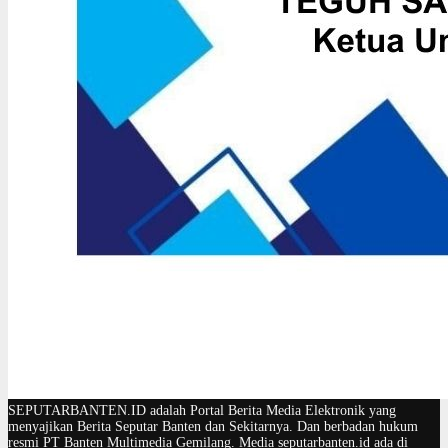
SEPUTARBANTEN.ID adalah Portal Berita Media Elektronik yang
menyajikan Berita Seputar Banten dan Sekitarnya. Dan berbadan hukum
resmi PT Banten Multimedia Gemilang. Media seputarbanten.id ada di