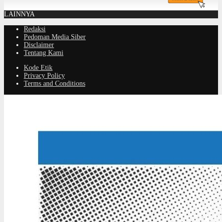
LAINNYA
Redaksi
Pedoman Media Siber
Disclaimer
Tentang Kami
Kode Etik
Privacy Policy
Terms and Conditions