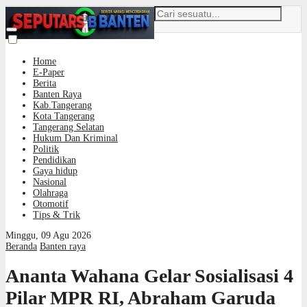
Home
E-Paper
Berita
Banten Raya
Kab.Tangerang
Kota Tangerang
Tangerang Selatan
Hukum Dan Kriminal
Politik
Pendidikan
Gaya hidup
Nasional
Olahraga
Otomotif
Tips & Trik
Minggu, 09 Agu 2026
Beranda
Banten raya
Ananta Wahana Gelar Sosialisasi 4
Pilar MPR RI, Abraham Garuda